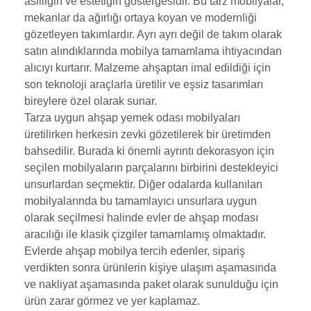
asilliğin ve estetiğin göstergesidir. Bu tarz mobilyalar,
mekanlar da ağırlığı ortaya koyan ve modernliği
gözetleyen takımlardır. Ayrı ayrı değil de takım olarak
satın alındıklarında mobilya tamamlama ihtiyacından
alıcıyı kurtarır. Malzeme ahşaptan imal edildiği için
son teknoloji araçlarla üretilir ve eşsiz tasarımları
bireylere özel olarak sunar.
Tarza uygun ahşap yemek odası mobilyaları
üretilirken herkesin zevki gözetilerek bir üretimden
bahsedilir. Burada ki önemli ayrıntı dekorasyon için
seçilen mobilyaların parçalarını birbirini destekleyici
unsurlardan seçmektir. Diğer odalarda kullanılan
mobilyalarında bu tamamlayıcı unsurlara uygun
olarak seçilmesi halinde evler de ahşap modası
aracılığı ile klasik çizgiler tamamlamış olmaktadır.
Evlerde ahşap mobilya tercih edenler, sipariş
verdikten sonra ürünlerin kişiye ulaşım aşamasında
ve nakliyat aşamasında paket olarak sunulduğu için
ürün zarar görmez ve yer kaplamaz.