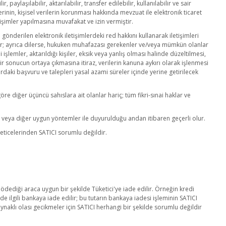
aylaşılabilir, aktarılabilir, transfer edilebilir, kullanılabilir ve sair
erinin, kişisel verilerin korunması hakkında mevzuat ile elektronik ticaret
şimler yapılmasına muvafakat ve izin vermiştir.
gönderilen elektronik iletişimlerdeki red hakkını kullanarak iletişimleri
rulur; ayrıca dilerse, hukuken muhafazası gerekenler ve/veya mümkün olanlar
li işlemler, aktarıldığı kişiler, eksik veya yanlış olması halinde düzeltilmesi,
e bir sonucun ortaya çıkmasına itiraz, verilerin kanuna aykırı olarak işlenmesi
rdaki başvuru ve talepleri yasal azami süreler içinde yerine getirilecek
e diğer üçüncü sahıslara ait olanlar hariç; tüm fikri-sınai haklar ve
en veya diğer uygun yöntemler ile duyurulduğu andan itibaren geçerli olur.
i neticelerinden SATICI sorumlu değildir.
ödediği araca uygun bir şekilde Tüketici'ye iade edilir. Örneğin kredi
de ilgili bankaya iade edilir; bu tutarın bankaya iadesi işleminin SATICI
naklı olası gecikmeler için SATICI herhangi bir şekilde sorumlu değildir