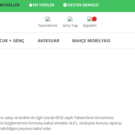
 MODELLER
EN YENİLER
DESTEK MERKEZİ
Favorilerim
Giriş Yap
Sepetim
CUK + GENÇ
AKSESUAR
BAHÇE MOBİLYASI
n satışı ve teslimi ile ilgili olarak 6502 sayılı Tüketicilerin Korunması
 ön bilgilendirme formunu kabul etmekle ALICI, sözleşme konusu siparişi
ndirildiğini peşinen kabul eder.