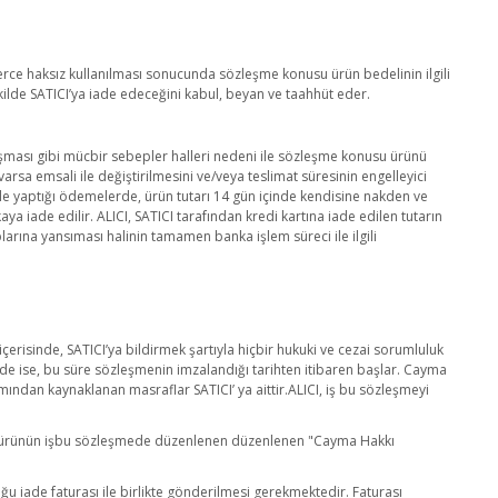
ilerce haksız kullanılması sonucunda sözleşme konusu ürün bedelinin ilgili
ilde SATICI’ya iade edeceğini kabul, beyan ve taahhüt eder.
oluşması gibi mücbir sebepler halleri nedeni ile sözleşme konusu ürünü
rsa emsali ile değiştirilmesini ve/veya teslimat süresinin engelleyici
ile yaptığı ödemelerde, ürün tutarı 14 gün içinde kendisine nakden ve
aya iade edilir. ALICI, SATICI tarafından kredi kartına iade edilen tutarın
larına yansıması halinin tamamen banka işlem süreci ile ilgili
içerisinde, SATICI’ya bildirmek şartıyla hiçbir hukuki ve cezai sorumluluk
e ise, bu süre sözleşmenin imzalandığı tarihten itibaren başlar. Cayma
ından kaynaklanan masraflar SATICI’ ya aittir.ALICI, iş bu sözleşmeyi
sı ve ürünün işbu sözleşmede düzenlenen düzenlenen "Cayma Hakkı
ğu iade faturası ile birlikte gönderilmesi gerekmektedir. Faturası