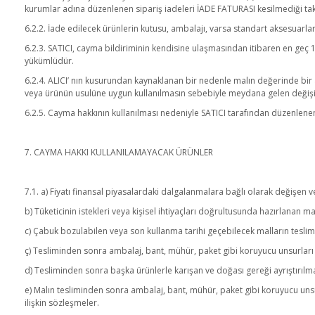
kurumlar adına düzenlenen sipariş iadeleri İADE FATURASI kesilmediği t
6.2.2. İade edilecek ürünlerin kutusu, ambalajı, varsa standart aksesuarları
6.2.3. SATICI, cayma bildiriminin kendisine ulaşmasından itibaren en geç 1
yükümlüdür.
6.2.4. ALICI’ nın kusurundan kaynaklanan bir nedenle malın değerinde bir
veya ürünün usulüne uygun kullanılmasın sebebiyle meydana gelen değişi
6.2.5. Cayma hakkının kullanılması nedeniyle SATICI tarafından düzenlenen
7. CAYMA HAKKI KULLANILAMAYACAK ÜRÜNLER
7.1. a) Fiyatı finansal piyasalardaki dalgalanmalara bağlı olarak değişen 
b) Tüketicinin istekleri veya kişisel ihtiyaçları doğrultusunda hazırlanan ma
c) Çabuk bozulabilen veya son kullanma tarihi geçebilecek malların teslimi
ç) Tesliminden sonra ambalaj, bant, mühür, paket gibi koruyucu unsurları a
d) Tesliminden sonra başka ürünlerle karışan ve doğası gereği ayrıştırıl
e) Malın tesliminden sonra ambalaj, bant, mühür, paket gibi koruyucu unsu
ilişkin sözleşmeler.