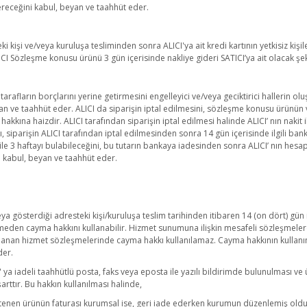
receğini kabul, beyan ve taahhüt eder.
i kişi ve/veya kuruluşa tesliminden sonra ALICI'ya ait kredi kartının yetkisiz kiş
I Sözleşme konusu ürünü 3 gün içerisinde nakliye gideri SATICI’ya ait olacak şek
tarafların borçlarını yerine getirmesini engelleyici ve/veya geciktirici hallerin 
an ve taahhüt eder. ALICI da siparişin iptal edilmesini, sözleşme konusu ürünün va
kına haizdir. ALICI tarafından siparişin iptal edilmesi halinde ALICI’ nın nakit 
ı, siparişin ALICI tarafından iptal edilmesinden sonra 14 gün içerisinde ilgili bank
le 3 haftayı bulabileceğini, bu tutarın bankaya iadesinden sonra ALICI’ nın hesap
ı kabul, beyan ve taahhüt eder.
ya gösterdiği adresteki kişi/kuruluşa teslim tarihinden itibaren 14 (on dört) gün 
eden cayma hakkını kullanabilir. Hizmet sunumuna ilişkin mesafeli sözleşmelerd
şlanan hizmet sözleşmelerinde cayma hakkı kullanılamaz. Cayma hakkının kullanım
der.
CI' ya iadeli taahhütlü posta, faks veya eposta ile yazılı bildirimde bulunulma
ttır. Bu hakkın kullanılması halinde,
k istenen ürünün faturası kurumsal ise, geri iade ederken kurumun düzenlemiş oldu