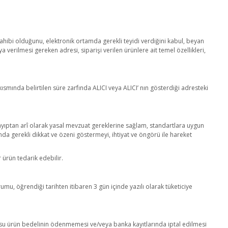
gi sahibi olduğunu, elektronik ortamda gerekli teyidi verdiğini kabul, beyan
verilmesi gereken adresi, siparişi verilen ürünlere ait temel özellikleri,
kısmında belirtilen süre zarfında ALICI veya ALICI’ nın gösterdiği adresteki
rlü ayıptan arî olarak yasal mevzuat gereklerine sağlam, standartlara uygun
sında gerekli dikkat ve özeni göstermeyi, ihtiyat ve öngörü ile hareket
 ürün tedarik edebilir.
u, öğrendiği tarihten itibaren 3 gün içinde yazılı olarak tüketiciye
usu ürün bedelinin ödenmemesi ve/veya banka kayıtlarında iptal edilmesi