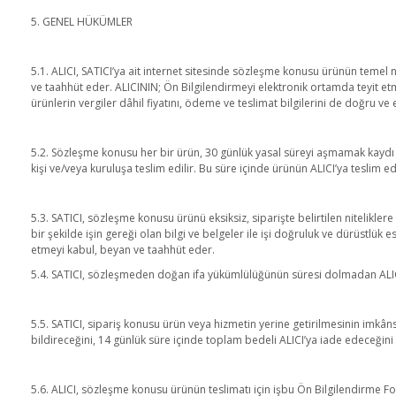
5. GENEL HÜKÜMLER
5.1. ALICI, SATICI’ya ait internet sitesinde sözleşme konusu ürünün temel nit
ve taahhüt eder. ALICININ; Ön Bilgilendirmeyi elektronik ortamda teyit etme
ürünlerin vergiler dâhil fiyatını, ödeme ve teslimat bilgilerini de doğru ve
5.2. Sözleşme konusu her bir ürün, 30 günlük yasal süreyi aşmamak kaydı ile 
kişi ve/veya kuruluşa teslim edilir. Bu süre içinde ürünün ALICI’ya teslim
5.3. SATICI, sözleşme konusu ürünü eksiksiz, siparişte belirtilen nitelikler
bir şekilde işin gereği olan bilgi ve belgeler ile işi doğruluk ve dürüstlük 
etmeyi kabul, beyan ve taahhüt eder.
5.4. SATICI, sözleşmeden doğan ifa yükümlülüğünün süresi dolmadan ALICI’yı 
5.5. SATICI, sipariş konusu ürün veya hizmetin yerine getirilmesinin imkân
bildireceğini, 14 günlük süre içinde toplam bedeli ALICI’ya iade edeceğini
5.6. ALICI, sözleşme konusu ürünün teslimatı için işbu Ön Bilgilendirme