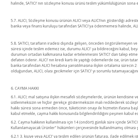
halinde, SATICI’ nın sözleşme konusu ürünü teslim yükümlülüğünün sona e
5.7. ALICI, Sözleşme konusu ürünün ALICI veya ALICI’nın gösterdiği adrestek
banka veya finans kuruluşu tarafından SATICI'ya ödenmemesi halinde, ALIC
5.8. SATICI, tarafların iradesi dışında gelişen, önceden öngörülemeyen ve 
süresi içinde teslim edemez ise, durumu ALICI' ya bildireceğini kabul, bey
durumun ortadan kalkmasına kadar ertelenmesini SATICI’ dan talep etme hak
defaten ödenir. ALICI’ nın kredi kartı ile yaptığı ödemelerde ise, ürün tutar
banka tarafından ALICI hesabına yansıtılmasına ilişkin ortalama sürecin 2 i
olduğundan, ALICI, olası gecikmeler için SATICI’ yı sorumlu tutamayacağın
6. CAYMA HAKKI
6.1. ALICI; mal satışına ilişkin mesafeli sözleşmelerde, ürünün kendisine ve
üstlenmeksizin ve hiçbir gerekçe göstermeksizin malı reddederek sözleşm
hakkı süresi sona ermeden önce, tüketicinin onayı ile hizmetin ifasına ba
kabul etmekle, cayma hakkı konusunda bilgilendirildiğini peşinen kabul e
6.2. Cayma hakkının kullanılması için 14 (ondört) günlük süre içinde SATI
Kullanılamayacak Ürünler" hükümleri çerçevesinde kullanılmamış olması şar
6.2.1 3. kişiye veya ALICI’ ya teslim edilen ürünün faturası, (İade edilme