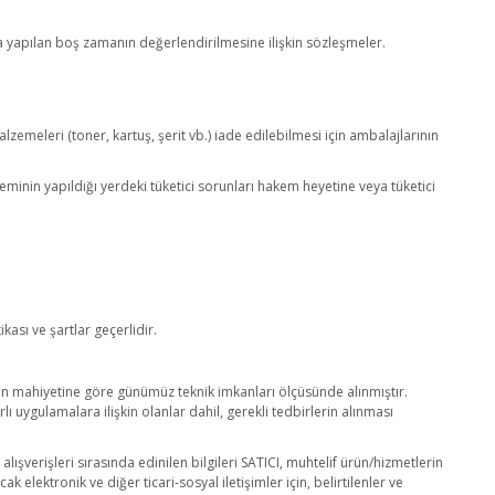
a yapılan boş zamanın değerlendirilmesine ilişkin sözleşmeler.
lzemeleri (toner, kartuş, şerit vb.) iade edilebilmesi için ambalajlarının
şleminin yapıldığı yerdeki tüketici sorunları hakem heyetine veya tüketici
ikası ve şartlar geçerlidir.
şlemin mahiyetine göre günümüz teknik imkanları ölçüsünde alınmıştır.
lı uygulamalara ilişkin olanlar dahil, gerekli tedbirlerin alınması
e alışverişleri sırasında edinilen bilgileri SATICI, muhtelif ürün/hizmetlerin
elektronik ve diğer ticari-sosyal iletişimler için, belirtilenler ve