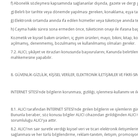
f) Abonelik sözleşmesi kapsamında sağlananlar dışında, gazete ve dergi gib
g) Belirli bir tarihte veya dönemde yapılması gereken, konaklama, eşya t
ğ) Elektronik ortamda anında ifa edilen hizmetler veya tüketiciye anında t
h) Cayma hakkı süresi sona ermeden önce, tüketicinin onayı ile ifasına baş
Kozmetik ve kişisel bakım ürünleri, iç giyim ürünleri, mayo, bikini, kitap, 
açılmamış, denenmemiş, bozulmamış ve kullanılmamış olmaları gerekir.
7.2. ALICI, şikâyet ve itirazları konusunda başvurularını, Kanunda belirtile
mahkemesine yapabilir.
8. GÜVENLİK-GİZLİLİK, KİŞİSEL VERİLER, ELEKTRONİK İLETİŞİMLER VE FİKRİ-S
INTERNET SİTESİ'nde bilgilerin korunması, gizliliği, işlenmesi-kullanımı ve ile
8.1. ALICI tarafından İNTERNET SİTESİ'nde girilen bilgilerin ve işlemlerin g
Bununla beraber, söz konusu bilgiler ALICI cihazından girildiğinden ALICI ta
sorumluluğu ALICI'ya aittir.
8.2. ALICI'nın sair suretle verdiği kişisel veri ve ticari elektronik iletişiml
sağlanması ve her türlü bilgilendirme, reklam-tanıtım, iletişim, promosyon, 