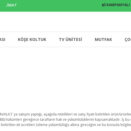
TÜM İLLERE TESLİMAT
KAMPANYALI
ASI
KÖŞE KOLTUK
TV ÜNİTESİ
MUTFAK
ÇO
CI' ya satışını yaptığı, aşağıda nitelikleri ve satış fiyatı belirtilen ürün/ürünleri
8) hükümleri gereğince tarafların hak ve yükümlülüklerini kapsamaktadır. İş bu
 belirtilen ek ücretleri ödeme yükümlülüğü altına gireceğini ve bu konuda bilgile