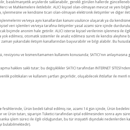
, basılı/manyetik arşivlerde saklanabilir, gerekli görülen hallerde güncellenebilir, p
Merci ve Mahkemelere iletilebilir. ALICI kişisel olan-olmayan mevcut ve yeni bilgil
lenmesine ve kendisine ticari olan-olmayan elektronik iletişimler ve diğer ileti
mı-işlenmelerini ve/veya aynı kanallardan kanuni usulünce ulaşarak ya da kendisine 
 kişisel veri işlemleri ve/veya tarafına iletişimler yasal azami süre içinde durdu
cak biçimde anonim hale getirilir. ALICI isterse kişisel verilerinin işlenmesi ile ilgi
 veya yok edilmesi, otomatik sistemler ile analiz edilmesi sureti ile kendisi aleyhin
aman yukarıdaki iletişim kanallarından başvurabilir ve bilgi alabilir. Bu hususla
mesi, revizyonu ve kısmen/tamamen kullanımı konusunda; SATICI'nın anlaşmasına gör
i yapma hakkını saklı tutar; bu değişiklikler SATICI tarafından INTERNET SİTESİ'nd
venlik politikaları ve kullanım şartları geçerlidir, oluşabilecek ihtilaflar ile menf
esihlerinde, Ürün bedeli tahsil edilmiş ise, azami 14 gün içinde, Ürün bedelini 
lır ve Ürün tutarı, siparişin Tüketici tarafından iptal edilmesinden sonra aynı süre
 işlem süreci ile ilgili olduğundan, bu tür insiyatifi dışındaki nedenlerden kay
yı bulabilmektedir).