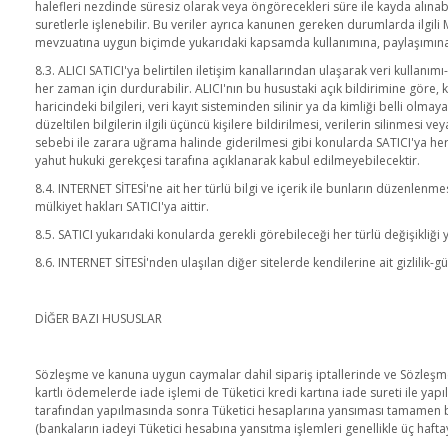
halefleri nezdinde süresiz olarak veya öngörecekleri süre ile kayda alınabilir
suretlerle işlenebilir. Bu veriler ayrıca kanunen gereken durumlarda ilgili 
mevzuatına uygun biçimde yukarıdaki kapsamda kullanımına, paylaşımına, iş
8.3. ALICI SATICI'ya belirtilen iletişim kanallarından ulaşarak veri kullanı
her zaman için durdurabilir. ALICI'nın bu husustaki açık bildirimine göre,
haricindeki bilgileri, veri kayıt sisteminden silinir ya da kimliği belli olmaya
düzeltilen bilgilerin ilgili üçüncü kişilere bildirilmesi, verilerin silinmesi
sebebi ile zarara uğrama halinde giderilmesi gibi konularda SATICI'ya her z
yahut hukuki gerekçesi tarafına açıklanarak kabul edilmeyebilecektir.
8.4. INTERNET SİTESİ'ne ait her türlü bilgi ve içerik ile bunların düzenlen
mülkiyet hakları SATICI'ya aittir.
8.5. SATICI yukarıdaki konularda gerekli görebileceği her türlü değişikliğ
8.6. INTERNET SİTESİ'nden ulaşılan diğer sitelerde kendilerine ait gizlilik-gü
DİĞER BAZI HUSUSLAR
Sözleşme ve kanuna uygun caymalar dahil sipariş iptallerinde ve Sözleşme f
kartlı ödemelerde iade işlemi de Tüketici kredi kartına iade sureti ile yapı
tarafından yapılmasında sonra Tüketici hesaplarına yansıması tamamen banka
(bankaların iadeyi Tüketici hesabına yansıtma işlemleri genellikle üç hafta