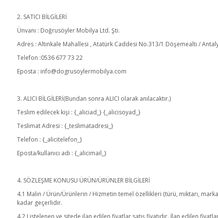
2. SATICI BİLGİLERİ
Ünvanı : Doğrusöyler Mobilya Ltd. Şti.
Adres :
Altınkale Mahallesi , Atatürk Caddesi No.313/1 Döşemealtı / Antal
Telefon :
0536 677 73 22
Eposta : info@dogrusoylermobilya.com
3. ALICI BİLGİLERİ(Bundan sonra ALICI olarak anılacaktır.)
Teslim edilecek kişi : {_aliciad_} {_alicisoyad_}
Teslimat Adresi : {_teslimatadresi_}
Telefon : {_alicitelefon_}
Eposta/kullanıcı adı : {_alicimail_}
4. SÖZLEŞME KONUSU ÜRÜN/ÜRÜNLER BİLGİLERİ
4.1 Malın / Ürün/Ürünlerin / Hizmetin temel özellikleri (türü, miktarı, mar
kadar geçerlidir.
4.2 Listelenen ve sitede ilan edilen fiyatlar satış fiyatıdır. İlan edilen fiya