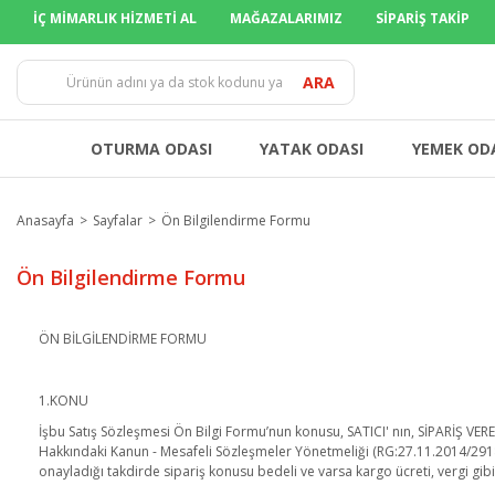
İÇ MİMARLIK HİZMETİ AL
MAĞAZALARIMIZ
SİPARİŞ TAKİP
ARA
OTURMA ODASI
YATAK ODASI
YEMEK OD
Anasayfa
Sayfalar
Ön Bilgilendirme Formu
Ön Bilgilendirme Formu
ÖN BİLGİLENDİRME FORMU
1.KONU
İşbu Satış Sözleşmesi Ön Bilgi Formu’nun konusu, SATICI' nın, SİPARİŞ VEREN/ALI
Hakkındaki Kanun - Mesafeli Sözleşmeler Yönetmeliği (RG:27.11.2014/2918
onayladığı takdirde sipariş konusu bedeli ve varsa kargo ücreti, vergi gibi