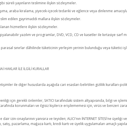
i süreli yayınların teslimine ilişkin sözleşmeler.
aşıma, araba kiralama, yiyecek-içecek tedariki ve eğlence veya dinlenme amacıyl
eslim edilen gayrimaddi mallara ilişkin sözleşmeler.
lanan hizmetlere ilişkin sözleşmeler.
kopyalanabilir yazılım ve programlar, DVD, VCD, CD ve kasetler ile kırtasiye sarf ma
n parasal sınırlar dâhilinde tüketicinin yerleşim yerinin bulunduğu veya tüketici i
INAİ HAKLAR İLE İLGİLİ KURALLAR
tişimler ile diğer hususlarda aşağıda cari esasları belirtilen gizlilik kuralları-polit
üvenliği için gerekli önlemler, SATICI tarafındaki sistem altyapısında, bilgi ve i
rafında korunmaları ve ilgisiz kişilerce erişilememesi için, virüs ve benzeri zarar
erine dair izin-onaylarının yanısıra ve teyiden; ALICI'nın İNTERNET SİTESİ'ne üyeliği v
satış, pazarlama, mağaza kartı, kredi kartı ve üyelik uygulamaları amaçlı yapılacak 