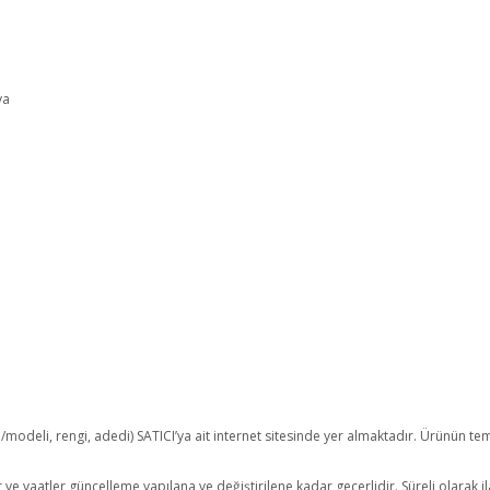
ya
ka/modeli, rengi, adedi) SATICI’ya ait internet sitesinde yer almaktadır. Ürünün t
tlar ve vaatler güncelleme yapılana ve değiştirilene kadar geçerlidir. Süreli olarak i