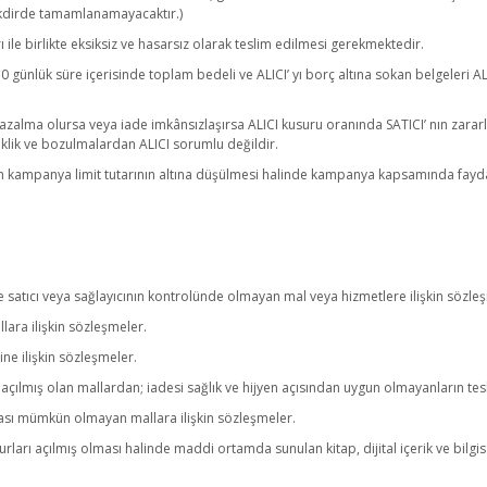
akdirde tamamlanamayacaktır.)
 ile birlikte eksiksiz ve hasarsız olarak teslim edilmesi gerekmektedir.
0 günlük süre içerisinde toplam bedeli ve ALICI’ yı borç altına sokan belgeleri A
 azalma olursa veya iade imkânsızlaşırsa ALICI kusuru oranında SATICI’ nın zara
klik ve bozulmalardan ALICI sorumlu değildir.
 kampanya limit tutarının altına düşülmesi halinde kampanya kapsamında faydalan
ve satıcı veya sağlayıcının kontrolünde olmayan mal veya hizmetlere ilişkin sözle
llara ilişkin sözleşmeler.
ne ilişkin sözleşmeler.
çılmış olan mallardan; iadesi sağlık ve hijyen açısından uygun olmayanların tesl
ması mümkün olmayan mallara ilişkin sözleşmeler.
rları açılmış olması halinde maddi ortamda sunulan kitap, dijital içerik ve bil