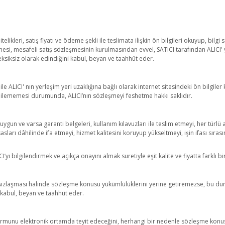
elikleri, satış fiyatı ve ödeme şekli ile teslimata ilişkin ön bilgileri okuyup, bil
si, mesafeli satış sözleşmesinin kurulmasından evvel, SATICI tarafından ALICI' ya 
 eksiksiz olarak edindiğini kabul, beyan ve taahhüt eder.
ALICI' nın yerleşim yeri uzaklığına bağlı olarak internet sitesindeki ön bilgiler 
 edilememesi durumunda, ALICI’nın sözleşmeyi feshetme hakkı saklıdır.
e uygun ve varsa garanti belgeleri, kullanım kılavuzları ile teslim etmeyi, her tü
esasları dâhilinde ifa etmeyi, hizmet kalitesini koruyup yükseltmeyi, işin ifası sıra
bilgilendirmek ve açıkça onayını almak suretiyle eşit kalite ve fiyatta farklı bir
sızlaşması halinde sözleşme konusu yükümlülüklerini yerine getiremezse, bu durum
 kabul, beyan ve taahhüt eder.
 Formunu elektronik ortamda teyit edeceğini, herhangi bir nedenle sözleşme kon