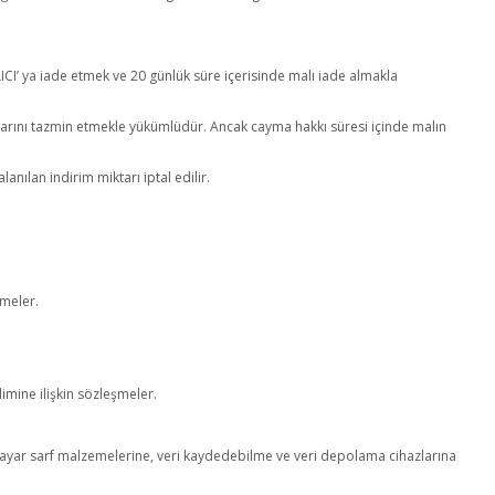
LICI’ ya iade etmek ve 20 günlük süre içerisinde malı iade almakla
rlarını tazmin etmekle yükümlüdür. Ancak cayma hakkı süresi içinde malın
ılan indirim miktarı iptal edilir.
şmeler.
imine ilişkin sözleşmeler.
gisayar sarf malzemelerine, veri kaydedebilme ve veri depolama cihazlarına