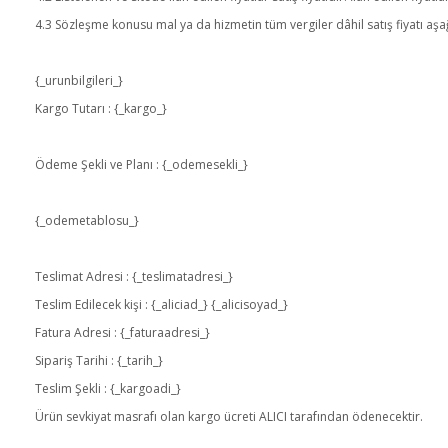
4.3 Sözleşme konusu mal ya da hizmetin tüm vergiler dâhil satış fiyatı aşa
{_urunbilgileri_}
Kargo Tutarı : {_kargo_}
Ödeme Şekli ve Planı : {_odemesekli_}
{_odemetablosu_}
Teslimat Adresi : {_teslimatadresi_}
Teslim Edilecek kişi : {_aliciad_} {_alicisoyad_}
Fatura Adresi : {_faturaadresi_}
Sipariş Tarihi : {_tarih_}
Teslim Şekli : {_kargoadi_}
Ürün sevkiyat masrafı olan kargo ücreti ALICI tarafından ödenecektir.