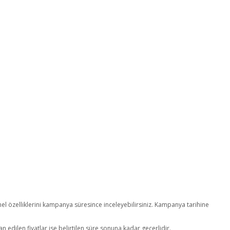
emel özelliklerini kampanya süresince inceleyebilirsiniz. Kampanya tarihine
lan edilen fiyatlar ise belirtilen süre sonuna kadar geçerlidir.