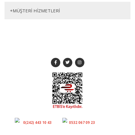
+
MÜŞTERİ HİZMETLERİ
SOSYAL MEDYA
Müşteri Hizmetleri
Whatsapp
0(242) 443 10 43
0532 067 09 23