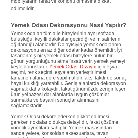
mobilyaların rahat ve konforlu olmasına dikkat
edilmelidir.
Yemek Odası Dekorasyonu Nasıl Yapılır?
Yemek odaları tüm aile bireylerinin aynı sofrada
buluştuğu, keyifli dakikalar geçirdiği ve misafirlerin
ağırlandığı alanlardır. Dolayısıyla yemek odalarının
dekorasyonu en az diğer odalar kadar önemlidir. İyi
tasarlanmış bir yemek odası bireylere bütün bir
günün yorgunluğunu atma fırsatı verir, yemek yemeyi
keyfe dönüştürür.
Yemek Odası Dizaynı
için eşya
seçimi, renk seçimi, eşyaların yerleştirilmesi
tamamen alana göre yapılmalıdır; aksi takdirde sonuç
hayal kırıklığı yaratabilir. Geniş alanlarda dekorasyon
yapmak daha kolaydır, fakat günümüzde zenginleşen
ürün yelpazesi dar alanlarda uygun çözümler
sunmakta ve başarılı sonuçlar alınmasını
sağlamaktadır.
Yemek Odası dekore ederken dikkat edilmesi
gereken noktalar oldukça detaylıdır, fakat çözüme
yönelik ayrıntılara sahiptir. Yemek masasından
sandalyelere, konsoldan aksesuarlara, tavan