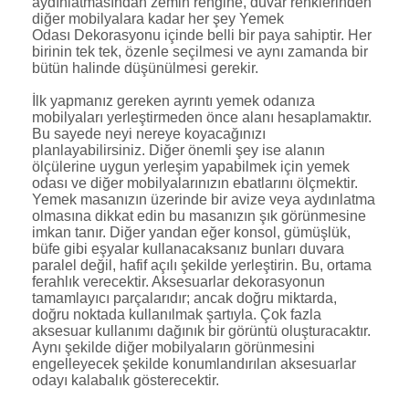
aydınlatmasından zemin rengine, duvar renklerinden
diğer mobilyalara kadar her şey
Yemek
Odası Dekorasyonu
içinde belli bir paya sahiptir. Her
birinin tek tek, özenle seçilmesi ve aynı zamanda bir
bütün halinde düşünülmesi gerekir.
İlk yapmanız gereken ayrıntı yemek odanıza
mobilyaları yerleştirmeden önce alanı hesaplamaktır.
Bu sayede neyi nereye koyacağınızı
planlayabilirsiniz. Diğer önemli şey ise alanın
ölçülerine uygun yerleşim yapabilmek için yemek
odası ve diğer mobilyalarınızın ebatlarını ölçmektir.
Yemek masanızın üzerinde bir avize veya aydınlatma
olmasına dikkat edin bu masanızın şık görünmesine
imkan tanır. Diğer yandan eğer konsol, gümüşlük,
büfe gibi eşyalar kullanacaksanız bunları duvara
paralel değil, hafif açılı şekilde yerleştirin. Bu, ortama
ferahlık verecektir. Aksesuarlar dekorasyonun
tamamlayıcı parçalarıdır; ancak doğru miktarda,
doğru noktada kullanılmak şartıyla. Çok fazla
aksesuar kullanımı dağınık bir görüntü oluşturacaktır.
Aynı şekilde diğer mobilyaların görünmesini
engelleyecek şekilde konumlandırılan aksesuarlar
odayı kalabalık gösterecektir.