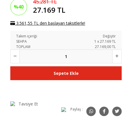
45.281 TL
%40
27.169 TL
3.561,55 TL den başlayan taksitlerle!
Takım içeriği
Değiştir
SEHPA
1
x
27.169
TL
TOPLAM
27.169,00 TL
Sepete Ekle
Tavsiye Et
Paylaş :