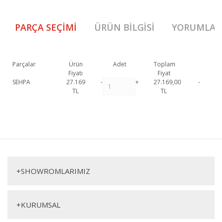
PARÇA SEÇIMI
ÜRÜN BILGISI
YORUMLAR
Parçalar
Ürün
Adet
Toplam
Fiyatı
Fiyat
SEHPA
27.169
-
+
27.169,00
-
TL
TL
005 Sehpa 1. Sınıf malzeme ve özel işçilik ile üretilmekte olup 2 yıl
resmi garanti kapsamındadır. 005 Sehpa
hakkında detaylı bilgi için
Bu ürüne ilk yorumu siz yapın!
iletişime geçebilirsiniz.
005 Sehpa
Yorum Yaz
Sehpa
+
SHOWROMLARIMIZ
+
KURUMSAL