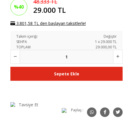
48.333 TL
%40
29.000 TL
3.801,58 TL den başlayan taksitlerle!
Takım içeriği
Değiştir
SEHPA
1
x
29.000
TL
TOPLAM
29.000,00 TL
Sepete Ekle
Tavsiye Et
Paylaş :