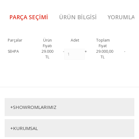
PARÇA SEÇIMI
ÜRÜN BILGISI
YORUMLAR
Parçalar
Ürün
Adet
Toplam
Fiyatı
Fiyat
SEHPA
29.000
-
+
29.000,00
-
TL
TL
033 Sehpa 1. Sınıf malzeme ve özel işçilik ile üretilmekte olup 2 yıl
resmi garanti kapsamındadır. 033 Sehpa
hakkında detaylı bilgi için
Bu ürüne ilk yorumu siz yapın!
iletişime geçebilirsiniz.
033 Sehpa
Yorum Yaz
Sehpa
+
SHOWROMLARIMIZ
+
KURUMSAL