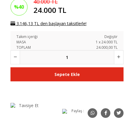
40.000 TL
%40
24.000 TL
3.146,13 TL den başlayan taksitlerle!
Takım içeriği
Değiştir
MASA
1
x
24.000
TL
TOPLAM
24.000,00 TL
Sepete Ekle
Tavsiye Et
Paylaş :