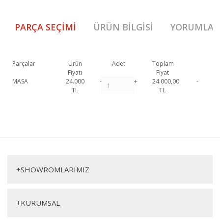
PARÇA SEÇIMI
ÜRÜN BILGISI
YORUMLAR
Parçalar
Ürün
Adet
Toplam
Fiyatı
Fiyat
MASA
24.000
-
+
24.000,00
-
TL
TL
095 Yemek Masası Traverten 1. Sınıf malzeme ve özel işçilik ile
üretilmekte olup 2 yıl resmi garanti kapsamındadır.
095 Yemek Masası
Bu ürüne ilk yorumu siz yapın!
Traverten hakkında detaylı bilgi için iletişime geçebilirsiniz.
095 Yemek Masası Traverten
Yorum Yaz
Masa
+
SHOWROMLARIMIZ
+
KURUMSAL