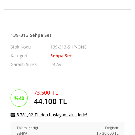
139-313 Sehpa Set
Stok Kodu
139-313-SHP-ONE
Kategori
Sehpa Set
Garanti Süresi
24 Ay
73.500 TL
%40
44.100 TL
5.781,02 TL den başlayan taksitlerle!
Takım içeriği
Değiştir
SEHPA
1
x
30.600
TL