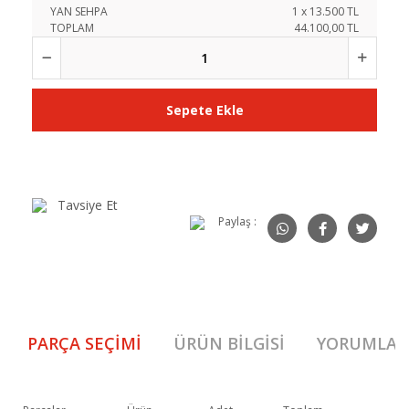
YAN SEHPA
1
x
13.500
TL
TOPLAM
44.100,00 TL
Sepete Ekle
Tavsiye Et
Paylaş :
PARÇA SEÇIMI
ÜRÜN BILGISI
YORUMLAR