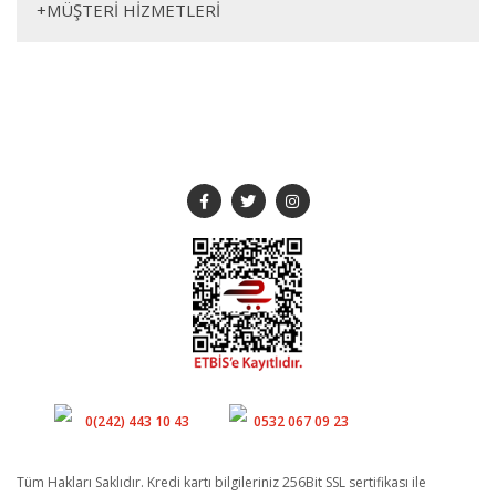
+
MÜŞTERİ HİZMETLERİ
160cm
37cm
68cm
70cm
50cm
57cm
SOSYAL MEDYA
Müşteri Hizmetleri
Whatsapp
0(242) 443 10 43
0532 067 09 23
Tüm Hakları Saklıdır. Kredi kartı bilgileriniz 256Bit SSL sertifikası ile