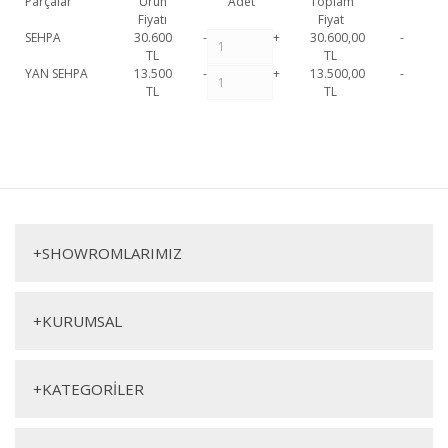
Parçalar
Ürün
Adet
Toplam
Fiyatı
Fiyat
SEHPA
30.600
-
+
30.600,00
-
TL
TL
YAN SEHPA
13.500
-
+
13.500,00
-
TL
TL
139-313 Sehpa Set 1. Sınıf malzeme ve özel işçilik ile üretilmekte olup 2
yıl resmi garanti kapsamındadır. 139-313 Sehpa Set
hakkında detaylı
Bu ürüne ilk yorumu siz yapın!
bilgi için iletişime geçebilirsiniz.
139-313 Sehpa Set
Yorum Yaz
Sehpa
Yan Sehpa
+
SHOWROMLARIMIZ
+
KURUMSAL
+
KATEGORİLER
Genişlik
Yükseklik
Derinlik
Genişlik
Yükseklik
Derinlik