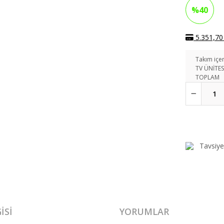
%40
5.351,70 
Takım içer
TV ÜNİTES
TOPLAM
Tavsiye
ISI
YORUMLAR