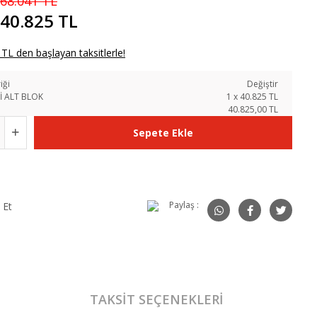
68.041 TL
40.825 TL
TL den başlayan taksitlerle!
iği
Değiştir
İ ALT BLOK
1
x
40.825
TL
40.825,00 TL
Sepete Ekle
Paylaş :
 Et
TAKSIT SEÇENEKLERI