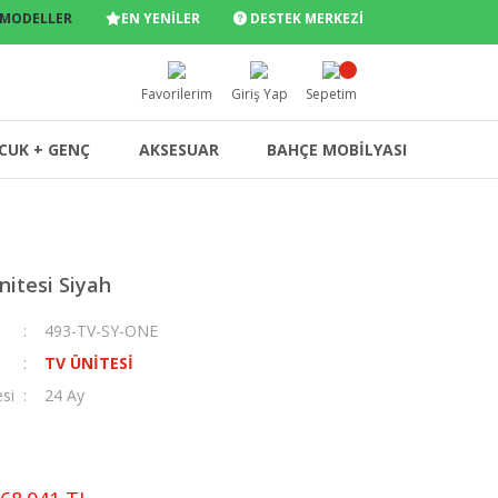
 MODELLER
EN YENİLER
DESTEK MERKEZİ
Favorilerim
Giriş Yap
Sepetim
CUK + GENÇ
AKSESUAR
BAHÇE MOBİLYASI
nitesi Siyah
493-TV-SY-ONE
TV ÜNİTESİ
esi
24 Ay