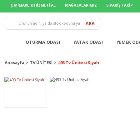
İÇ MİMARLIK HİZMETİ AL
MAĞAZALARIMIZ
SİPARİŞ TAKİP
TÜM İLLERE
ARA
OTURMA ODASI
YATAK ODASI
YEMEK OD
Anasayfa
TV ÜNİTESİ
493 Tv Ünitesi Siyah