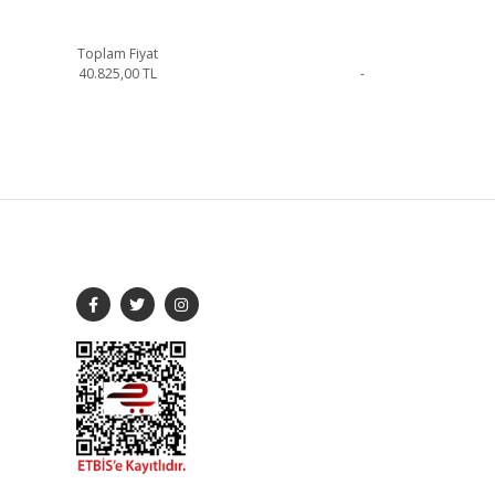
Toplam Fiyat
40.825,00
TL
-
şime geçebilirsiniz.
SOSYAL MEDYA