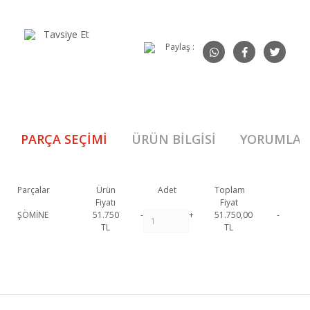
Tavsiye Et
Paylaş :
PARÇA SEÇIMI
ÜRÜN BILGISI
YORUMLAR
Parçalar
Ürün
Adet
Toplam
Fiyatı
Fiyat
ŞÖMİNE
51.750
-
+
51.750,00
-
TL
TL
555 Şömine 1 Krem 1. Sınıf malzeme ve özel işçilik ile üretilmekte olup
2 yıl resmi garanti kapsamındadır. 555 Şömine 1 Krem
hakkında detaylı
Bu ürüne ilk yorumu siz yapın!
bilgi için iletişime geçebilirsiniz.
555 Şömine 1 Krem