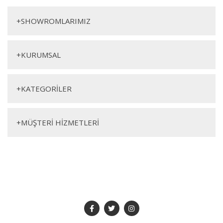
Yorum Yaz
Şömine
+
SHOWROMLARIMIZ
Genişlik
Yükseklik
Derinlik
120cm
100cm
30cm
+
KURUMSAL
+
KATEGORİLER
+
MÜŞTERİ HİZMETLERİ
SOSYAL MEDYA