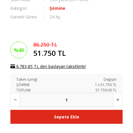
Kategori
Şömine
Garanti Süresi
24 Ay
86.250 TL
%40
51.750 TL
6.783,85 TL den başlayan taksitlerle!
Takım içeriği
Değiştir
ŞÖMİNE
1
x
51.750
TL
TOPLAM
51.750,00 TL
Sepete Ekle