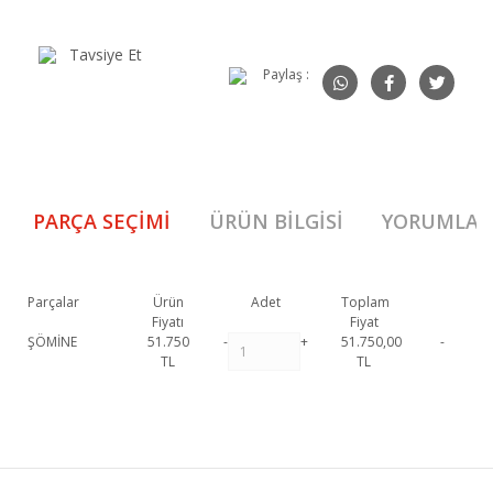
Tavsiye Et
Paylaş :
PARÇA SEÇIMI
ÜRÜN BILGISI
YORUMLAR
Parçalar
Ürün
Adet
Toplam
Fiyatı
Fiyat
ŞÖMİNE
51.750
-
+
51.750,00
-
TL
TL
555 Şömine 1 Siyah 1. Sınıf malzeme ve özel işçilik ile üretilmekte olup
2 yıl resmi garanti kapsamındadır. 555 Şömine 1 Siyah
hakkında detaylı
Bu ürüne ilk yorumu siz yapın!
bilgi için iletişime geçebilirsiniz.
555 Şömine 1 Siyah