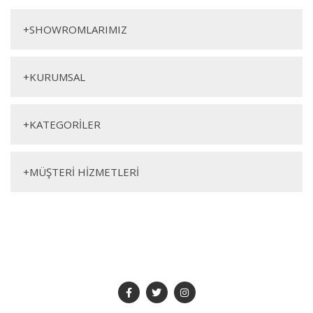
Yorum Yaz
Şömine
+
SHOWROMLARIMIZ
Genişlik
Yükseklik
Derinlik
120cm
100cm
30cm
+
KURUMSAL
+
KATEGORİLER
+
MÜŞTERİ HİZMETLERİ
SOSYAL MEDYA