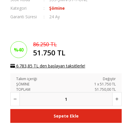
Kategori
Şömine
Garanti Süresi
24 Ay
86.250 TL
%40
51.750 TL
6.783,85 TL den başlayan taksitlerle!
Takım içeriği
Değiştir
ŞÖMİNE
1
x
51.750
TL
TOPLAM
51.750,00 TL
Sepete Ekle