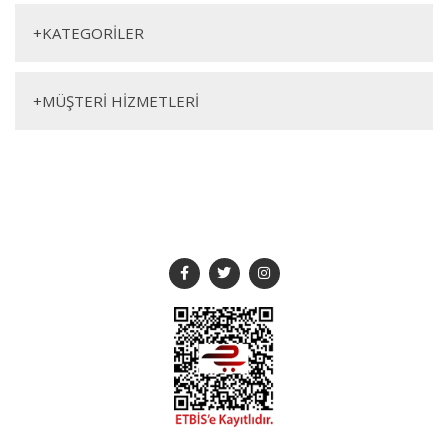
+
KATEGORİLER
Genişlik
Yükseklik
Derinlik
180cm
50cm
40cm
+
MÜŞTERİ HİZMETLERİ
SOSYAL MEDYA