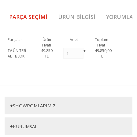
PARÇA SEÇIMI
ÜRÜN BILGISI
YORUMLAR
Parçalar
Ürün
Adet
Toplam
Fiyatı
Fiyat
TV ÜNİTESİ
49.850
-
+
49.850,00
-
ALT BLOK
TL
TL
729 Şömineli Tv Ünitesi resmi garanti kapsamındadır.
729 Şömineli Tv
Ünitesi hakkında detaylı bilgi için iletişime geçebilirsiniz.
Bu ürüne ilk yorumu siz yapın!
729 Şömineli Tv Ünitesi
TV Ünite
Yorum Yaz
+
SHOWROMLARIMIZ
+
KURUMSAL