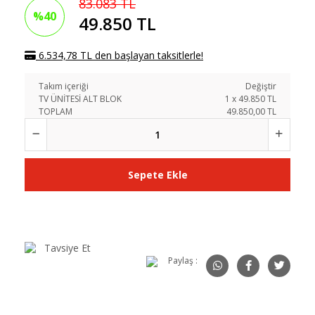
83.083 TL
%40
49.850 TL
6.534,78 TL den başlayan taksitlerle!
Takım içeriği
Değiştir
TV ÜNİTESİ ALT BLOK
1
x
49.850
TL
TOPLAM
49.850,00 TL
Sepete Ekle
Tavsiye Et
Paylaş :