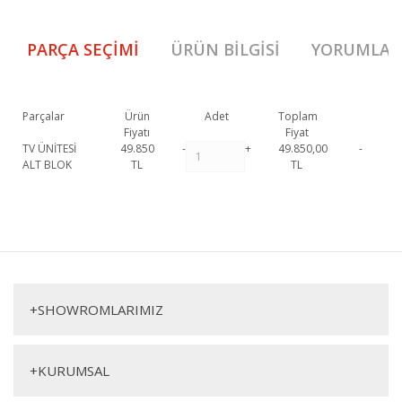
PARÇA SEÇIMI
ÜRÜN BILGISI
YORUMLAR
Parçalar
Ürün
Adet
Toplam
Fiyatı
Fiyat
TV ÜNİTESİ
49.850
-
+
49.850,00
-
ALT BLOK
TL
TL
729 Şömineli Tv Ünitesi Black resmi garanti kapsamındadır.
729
Şömineli Tv Ünitesi Black hakkında detaylı bilgi için iletişime
Bu ürüne ilk yorumu siz yapın!
geçebilirsiniz.
729 Şömineli Tv Ünitesi Black
TV Ünite
Yorum Yaz
+
SHOWROMLARIMIZ
+
KURUMSAL