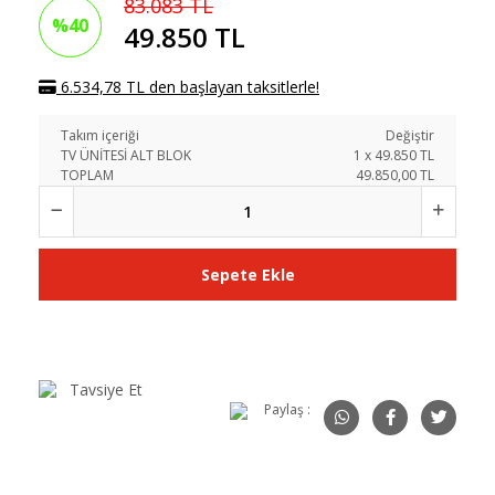
83.083 TL
%40
49.850 TL
6.534,78 TL den başlayan taksitlerle!
Takım içeriği
Değiştir
TV ÜNİTESİ ALT BLOK
1
x
49.850
TL
TOPLAM
49.850,00 TL
Sepete Ekle
Tavsiye Et
Paylaş :