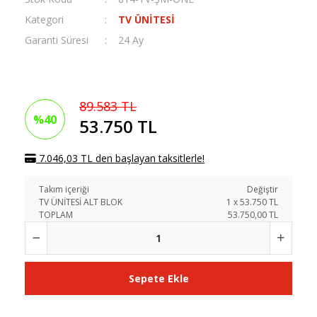
Kategori
TV ÜNİTESİ
Garanti Süresi
24 Ay
89.583 TL
%40
53.750 TL
7.046,03 TL den başlayan taksitlerle!
Takım içeriği
Değiştir
TV ÜNİTESİ ALT BLOK
1
x
53.750
TL
TOPLAM
53.750,00 TL
Sepete Ekle