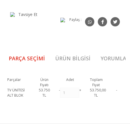
Tavsiye Et
Paylaş :
PARÇA SEÇIMI
ÜRÜN BILGISI
YORUMLAR
Parçalar
Ürün
Adet
Toplam
Fiyatı
Fiyat
TV ÜNİTESİ
53.750
-
+
53.750,00
-
ALT BLOK
TL
TL
814 Şömineli Tv Ünitesi 1. Sınıf malzeme ve özel işçilik ile üretilmekte
olup 2 yıl resmi garanti kapsamındadır. 814 Şömineli Tv Ünitesi
Bu ürüne ilk yorumu siz yapın!
hakkında detaylı bilgi için iletişime geçebilirsiniz.
814 Şömineli Tv Ünitesi