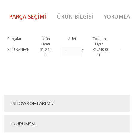
PARÇA SEÇIMI
ÜRÜN BILGISI
YORUMLAR
Parçalar
Ürün
Adet
Toplam
Fiyatı
Fiyat
3 LÜ KANEPE
31.240
-
+
31.240,00
-
TL
TL
Aden Üçlü Koltuk 1. Sınıf malzeme ve özel işçilik ile üretilmekte olup 2
yıl resmi garanti kapsamındadır. Aden Üçlü Koltuk hakkında detaylı bilgi
Bu ürüne ilk yorumu siz yapın!
için iletişime geçebilirsiniz.
Aden Üçlü Koltuk
Yorum Yaz
+
SHOWROMLARIMIZ
Üçlü Koltuk
+
KURUMSAL