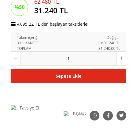
62.480 TL
%50
31.240 TL
4.095,22 TL den başlayan taksitlerle!
Takım içeriği
Değiştir
3 LÜ KANEPE
1
x
31.240
TL
TOPLAM
31.240,00 TL
Sepete Ekle
Tavsiye Et
Paylaş :