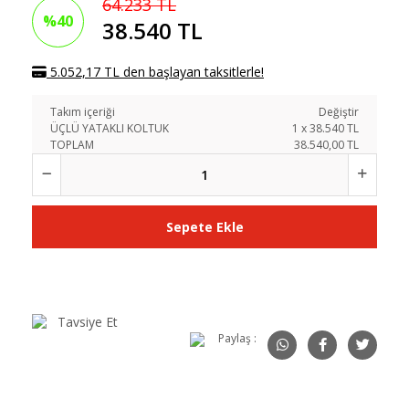
64.233 TL
%40
38.540 TL
5.052,17 TL den başlayan taksitlerle!
Takım içeriği
Değiştir
ÜÇLÜ YATAKLI KOLTUK
1
x
38.540
TL
TOPLAM
38.540,00 TL
Sepete Ekle
Tavsiye Et
Paylaş :