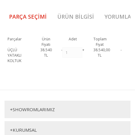
PARÇA SEÇIMI
ÜRÜN BILGISI
YORUMLAR
Parçalar
Ürün
Adet
Toplam
Fiyatı
Fiyat
ÜÇLÜ
38.540
-
+
38.540,00
-
YATAKLI
TL
TL
KOLTUK
Ahenk Üçlü Koltuk 1. Sınıf malzeme ve özel işçilik ile üretilmekte olup 2
yıl resmi garanti kapsamındadır. Ahenk Üçlü Koltuk hakkında detaylı
Bu ürüne ilk yorumu siz yapın!
bilgi için iletişime geçebilirsiniz.
Ahenk Üçlü Koltuk
Yorum Yaz
Üçlü Koltuk
+
SHOWROMLARIMIZ
+
KURUMSAL