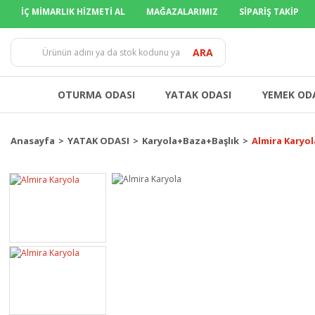
İÇ MİMARLIK HİZMETİ AL
MAĞAZALARIMIZ
SİPARİŞ TAKİP
TÜM İLLER
ARA
OTURMA ODASI
YATAK ODASI
YEMEK OD
Anasayfa
YATAK ODASI
Karyola+Baza+Başlık
Almira Karyol