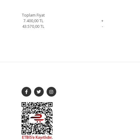
Toplam Fiyat
7.400,00
TL
+
43.570,00
TL
-
irsiniz.
SOSYAL MEDYA