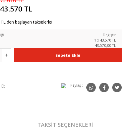
72.616 TL
43.570 TL
TL den başlayan taksitlerle!
iği
Değiştir
1
x
43.570
TL
43.570,00 TL
Sepete Ekle
Paylaş :
 Et
TAKSIT SEÇENEKLERI