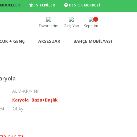
 MODELLER
EN YENİLER
DESTEK MERKEZİ
Favorilerim
Giriş Yap
Sepetim
CUK + GENÇ
AKSESUAR
BAHÇE MOBİLYASI
aryola
ALM-KRY-İNF
Karyola+Baza+Başlık
esi
24 Ay