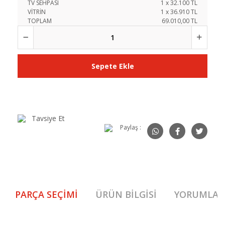
TV SEHPASI
1
x
32.100
TL
VİTRİN
1
x
36.910
TL
TOPLAM
69.010,00 TL
Sepete Ekle
Tavsiye Et
Paylaş :
PARÇA SEÇIMI
ÜRÜN BILGISI
YORUMLAR