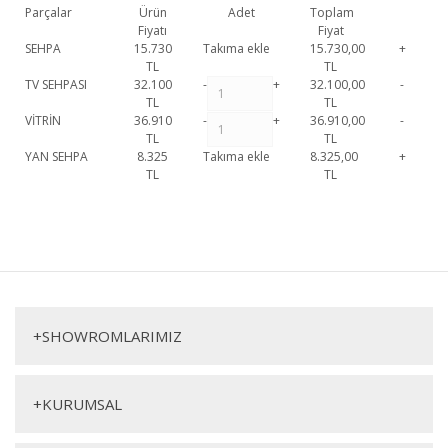
Parçalar
Ürün
Adet
Toplam
Fiyatı
Fiyat
SEHPA
15.730
Takıma ekle
15.730,00
+
TL
TL
TV SEHPASI
32.100
-
+
32.100,00
-
TL
TL
VİTRİN
36.910
-
+
36.910,00
-
TL
TL
YAN SEHPA
8.325
Takıma ekle
8.325,00
+
TL
TL
Almira Tv Ünitesi 1. Sınıf malzeme ve özel işçilik ile üretilmekte olup 2
yıl resmi garanti kapsamındadır. Almira Tv Ünitesi
hakkında detaylı bilgi
Bu ürüne ilk yorumu siz yapın!
için iletişime geçebilirsiniz.
Almira Tv Ünitesi
Yorum Yaz
Tv Ünitesi
Vitrin
+
SHOWROMLARIMIZ
+
KURUMSAL