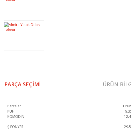
PARÇA SEÇIMI
ÜRÜN BILG
Parçalar
Ürün
PUF
9.3
KOMODİN
12.
ŞİFONYER
29.