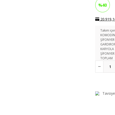
%40
20.919,16
Takım içer
KOMODİ
ŞİFONYER
GARDIRO
KARYOLA
ŞİFONYER
TOPLAM
Tavsiye