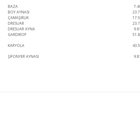
BAZA
7.4
BOY AYNASI
23.
ÇAMAŞIRLIK
17.
DRESUAR
23.
DRESUAR AYNA
9.8
GARDIROP
51.
KARYOLA
43.
ŞİFONYER AYNASI
9.8
Almira Yatak Odası Takımı 1. Sınıf malzeme ve özel işçilik ile üretilmekte olup
Almira Yatak Odası Takımı
Gardırop
KURUMSAL
KATEGORİLER
HAKKIMIZDA
KOLTUK TAKIMI
MAĞAZALARIMIZ
YEMEK ODASI
İLETİŞİM
YATAK ODASI