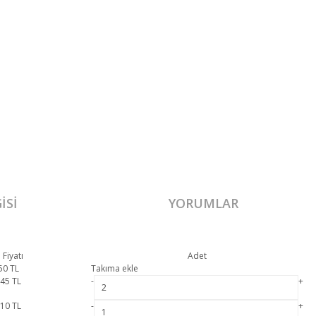
ISI
YORUMLAR
 Fiyatı
Adet
50
TL
Takıma ekle
445
TL
-
+
510
TL
-
+