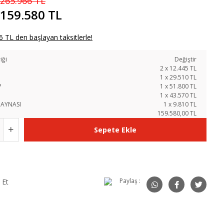
265.966 TL
159.580 TL
 TL den başlayan taksitlerle!
iği
Değiştir
N
2
x
12.445
TL
1
x
29.510
TL
P
1
x
51.800
TL
1
x
43.570
TL
 AYNASI
1
x
9.810
TL
159.580,00 TL
Sepete Ekle
Paylaş :
 Et