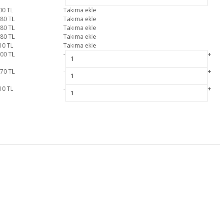
00
TL
Takıma ekle
780
TL
Takıma ekle
580
TL
Takıma ekle
780
TL
Takıma ekle
10
TL
Takıma ekle
800
TL
-
+
570
TL
-
+
10
TL
-
+
 2 yıl resmi garanti kapsamındadır. Almira Yatak Odası Takımı hakkında detaylı bilg
Bu ürüne ilk yorumu siz yapın!
Karyola
Komodin
MÜŞTERİ HİZMETLERİ
Yorum Yaz
MESAFELİ SATIŞ SÖZLEŞMESİ
GİZLİLİK VE GÜVENLİK
İADE DEĞİŞİM