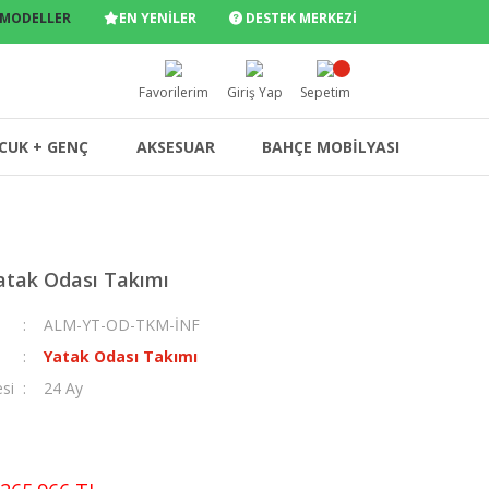
 MODELLER
EN YENİLER
DESTEK MERKEZİ
Favorilerim
Giriş Yap
Sepetim
CUK + GENÇ
AKSESUAR
BAHÇE MOBİLYASI
atak Odası Takımı
ALM-YT-OD-TKM-İNF
Yatak Odası Takımı
esi
24 Ay