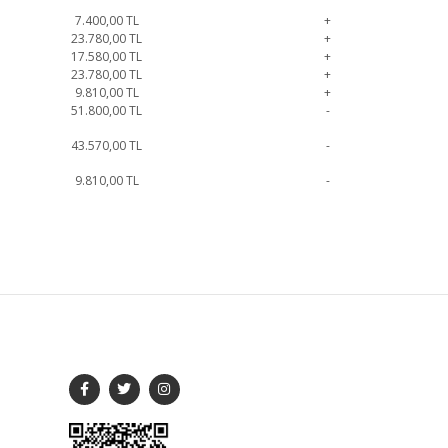
7.400,00
TL
+
23.780,00
TL
+
17.580,00
TL
+
23.780,00
TL
+
9.810,00
TL
+
51.800,00
TL
-
43.570,00
TL
-
9.810,00
TL
-
i için iletişime geçebilirsiniz.
Şifonyer
SOSYAL MEDYA