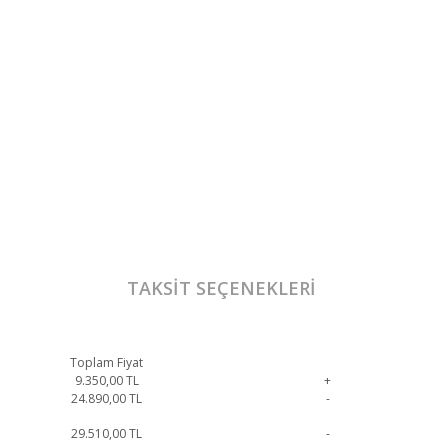
TAKSIT SEÇENEKLERI
Toplam Fiyat
9.350,00
TL
+
24.890,00
TL
-
29.510,00
TL
-