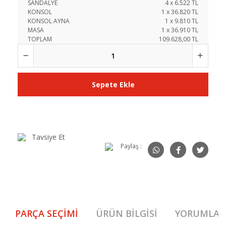
SANDALYE
4
x
6.522
TL
KONSOL
1
x
36.820
TL
KONSOL AYNA
1
x
9.810
TL
MASA
1
x
36.910
TL
TOPLAM
109.628,00 TL
Sepete Ekle
Tavsiye Et
Paylaş :
PARÇA SEÇIMI
ÜRÜN BILGISI
YORUMLAR