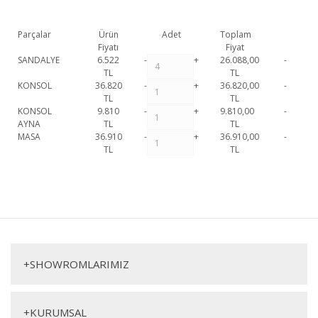
Parçalar
Ürün
Adet
Toplam
Fiyatı
Fiyat
SANDALYE
6.522
-
+
26.088,00
-
TL
TL
KONSOL
36.820
-
+
36.820,00
-
TL
TL
KONSOL
9.810
-
+
9.810,00
-
AYNA
TL
TL
MASA
36.910
-
+
36.910,00
-
TL
TL
Almira Yemek Odası Takımı 1. Sınıf malzeme ve özel işçilik ile
üretilmekte olup 2 yıl resmi garanti kapsamındadır.
Almira Yemek
Bu ürüne ilk yorumu siz yapın!
Odası Takımı hakkında detaylı bilgi için iletişime geçebilirsiniz.
Almira Yemek Odası Takımı
Yorum Yaz
Konsol
Masa
+
SHOWROMLARIMIZ
+
KURUMSAL