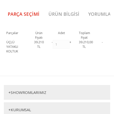
PARÇA SEÇIMI
ÜRÜN BILGISI
YORUMLAR
Parçalar
Ürün
Adet
Toplam
Fiyatı
Fiyat
ÜÇLÜ
39.210
-
+
39.210,00
-
YATAKLI
TL
TL
KOLTUK
Aperto Üçlü Koltuk 1. Sınıf malzeme ve özel işçilik ile üretilmekte olup 2
yıl resmi garanti kapsamındadır. Aperto Üçlü Koltuk hakkında detaylı
Bu ürüne ilk yorumu siz yapın!
bilgi için iletişime geçebilirsiniz.
Aperto Üçlü Koltuk
Yorum Yaz
Üçlü Koltuk
+
SHOWROMLARIMIZ
+
KURUMSAL