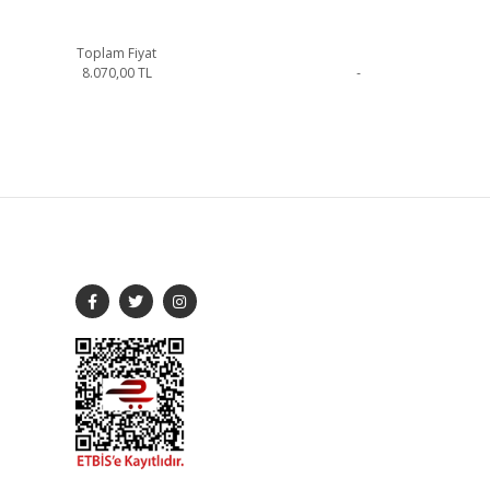
Toplam Fiyat
8.070,00
TL
-
siniz.
SOSYAL MEDYA