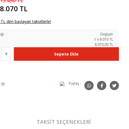
13.450 TL
8.070 TL
TL den başlayan taksitlerle!
iği
Değiştir
N
1
x
8.070
TL
8.070,00 TL
Sepete Ekle
Paylaş :
 Et
TAKSIT SEÇENEKLERI