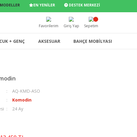
 MODELLER
EN YENİLER
DESTEK MERKEZİ
Favorilerim
Giriş Yap
Sepetim
CUK + GENÇ
AKSESUAR
BAHÇE MOBİLYASI
modin
AQ-KMD-ASO
Komodin
esi
24 Ay