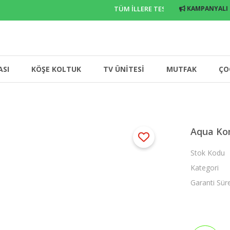
TÜM İLLERE TESLİMAT
KAMPANYALI
ASI
KÖŞE KOLTUK
TV ÜNİTESİ
MUTFAK
ÇO
Aqua Ko
Stok Kodu
Kategori
Garanti Sür