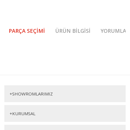
PARÇA SEÇIMI
ÜRÜN BILGISI
YORUMLAR
Arte Genç Karyola 1. Sınıf malzeme ve özel işçilik ile üretilmekte olup 2
yıl resmi garanti kapsamındadır. Arte Genç Karyola hakkında detaylı
Bu ürüne ilk yorumu siz yapın!
bilgi için iletişime geçebilirsiniz.
Arte Genç Karyola
Yorum Yaz
Başlıklı Karyola (100*200)
+
SHOWROMLARIMIZ
+
KURUMSAL