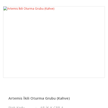
Artemis İkili Oturma Grubu (Kahve)
Stok Kodu
AR-İK-K-CPR-A