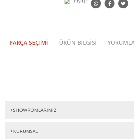
Paylaş :
PARÇA SEÇIMI
ÜRÜN BILGISI
YORUMLAR
Artemis İkili Oturma Grubu (Kahve) 1. Sınıf malzeme ve özel işçilik ile
üretilmekte olup 2 yıl resmi garanti kapsamındadır. Artemis İkili Oturma
Bu ürüne ilk yorumu siz yapın!
Grubu (Kahve) hakkında detaylı bilgi için iletişime geçebilirsiniz.
Artemis İkili Oturma Grubu (Kahve)
Yorum Yaz
İkili
Tekli
+
SHOWROMLARIMIZ
+
KURUMSAL