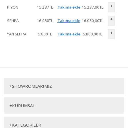
+
PİYON
15.237
TL
Takıma ekle
15.237,00
TL
+
SEHPA
16.050
TL
Takıma ekle
16.050,00
TL
+
YAN SEHPA
5.800
TL
Takıma ekle
5.800,00
TL
Ashley Koltuk Takımı 1. Sınıf malzeme ve özel işçilik ile üretilmekte olup
2 yıl resmi garanti kapsamındadır. Ashley Koltuk Takımı hakkında
Bu ürüne ilk yorumu siz yapın!
detaylı bilgi için iletişime geçebilirsiniz.
Ashley Koltuk Takımı
Yorum Yaz
+
SHOWROMLARIMIZ
Üçlü Koltuk
Berjer
+
KURUMSAL
+
KATEGORİLER