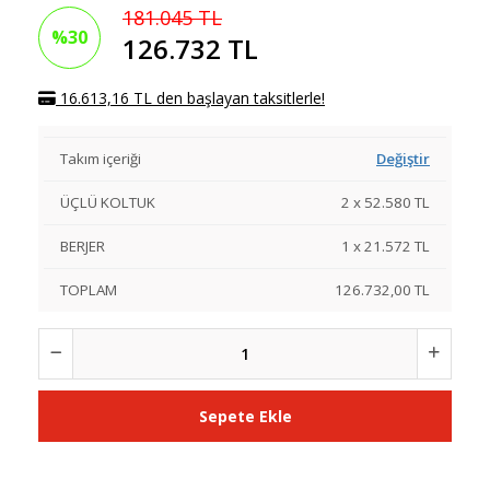
181.045 TL
%30
126.732 TL
16.613,16 TL den başlayan taksitlerle!
Takım içeriği
Değiştir
ÜÇLÜ KOLTUK
2
x
52.580
TL
BERJER
1
x
21.572
TL
TOPLAM
126.732,00 TL
Sepete Ekle