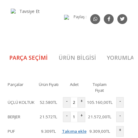
Tavsiye Et
Paylaş :
PARÇA SEÇIMI
ÜRÜN BILGISI
YORUMLAR
Parçalar
Ürün Fiyatı
Adet
Toplam
Fiyat
-
+
-
ÜÇLÜ KOLTUK
52.580
TL
105.160,00
TL
-
+
-
BERJER
21.572
TL
21.572,00
TL
+
PUF
9.309
TL
Takıma ekle
9.309,00
TL