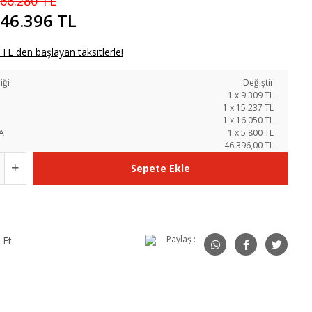
66.280 TL
46.396 TL
TL den başlayan taksitlerle!
iği
Değiştir
1
x
9.309
TL
1
x
15.237
TL
1
x
16.050
TL
A
1
x
5.800
TL
46.396,00 TL
Sepete Ekle
Paylaş :
 Et