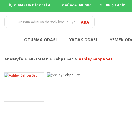
İÇ MİMARLIK HİZMETİ AL
MAĞAZALARIMIZ
SİPARİŞ TAKİP
TÜM İLLERE
ARA
OTURMA ODASI
YATAK ODASI
YEMEK OD
Anasayfa
AKSESUAR
Sehpa Set
Ashley Sehpa Set