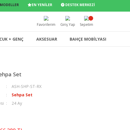
 MODELLER
EN YENİLER
DESTEK MERKEZİ
Favorilerim
Giriş Yap
Sepetim
CUK + GENÇ
AKSESUAR
BAHÇE MOBİLYASI
ehpa Set
ASH-SHP-ST-RX
Sehpa Set
esi
24 Ay