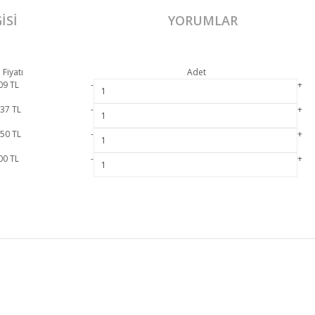
ISI
YORUMLAR
 Fiyatı
Adet
09
TL
-
+
237
TL
-
+
050
TL
-
+
00
TL
-
+
smi garanti kapsamındadır. Ashley Sehpa Sethakkında detaylı bilgi için iletişime geç
Bu ürüne ilk yorumu siz yapın!
MÜŞTERİ HİZMETLERİ
Yorum Yaz
MESAFELİ SATIŞ SÖZLEŞMESİ
GİZLİLİK VE GÜVENLİK