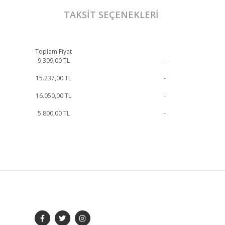
TAKSIT SEÇENEKLERI
Toplam Fiyat
9.309,00
TL
-
15.237,00
TL
-
16.050,00
TL
-
5.800,00
TL
-
ebilirsiniz.
SOSYAL MEDYA