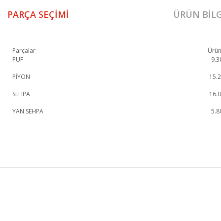
PARÇA SEÇIMI
ÜRÜN BILG
Parçalar
Ürün
PUF
9.3
PİYON
15.
SEHPA
16.
YAN SEHPA
5.8
Ashley Sehpa Set 1. Sınıf malzeme ve özel işçilik ile üretilmekte olup 2 yıl re
Ashley Sehpa Set
Sehpa
KURUMSAL
KATEGORİLER
HAKKIMIZDA
KOLTUK TAKIMI
MAĞAZALARIMIZ
YEMEK ODASI