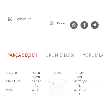
Tavsiye Et
Paylaş :
PARÇA SEÇIMI
ÜRÜN BILGISI
YORUMLAR
Parçalar
Ürün
Adet
Toplam
Fiyatı
Fiyat
SANDALYE
12.190
-
+
48.760,00
-
TL
TL
MASA
40.350
-
+
40.350,00
-
TL
TL
Atlantis Masa Takımı 1. Sınıf malzeme ve özel işçilik ile üretilmekte olup