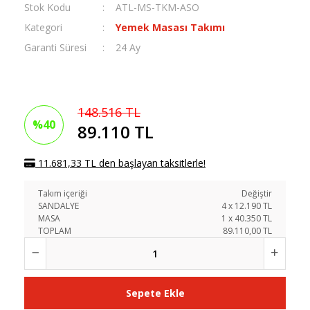
Stok Kodu
ATL-MS-TKM-ASO
Kategori
Yemek Masası Takımı
Garanti Süresi
24 Ay
148.516 TL
%40
89.110 TL
11.681,33 TL den başlayan taksitlerle!
Takım içeriği
Değiştir
SANDALYE
4
x
12.190
TL
MASA
1
x
40.350
TL
TOPLAM
89.110,00 TL
Sepete Ekle