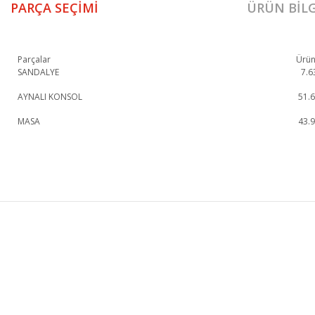
PARÇA SEÇIMI
ÜRÜN BILG
Parçalar
Ürün
SANDALYE
7.6
AYNALI KONSOL
51.
MASA
43.
Ayasofya Yemek Odası Takımı 1. Sınıf malzeme ve özel işçilik ile üretilmekte
Ayasofya Yemek Odası Takımı
Konsol
KURUMSAL
KATEGORİLER
HAKKIMIZDA
KOLTUK TAKIMI
MAĞAZALARIMIZ
YEMEK ODASI
İLETİŞİM
YATAK ODASI
BLOG
TV ÜNİTESİ