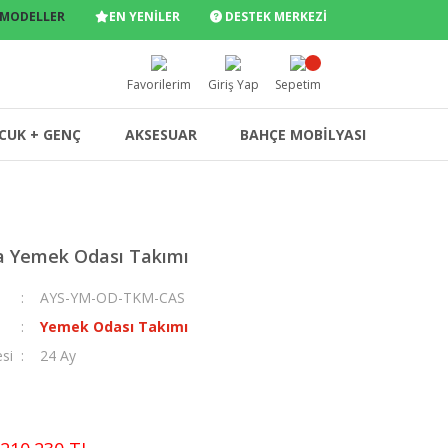
 MODELLER
EN YENİLER
DESTEK MERKEZİ
Favorilerim
Giriş Yap
Sepetim
CUK + GENÇ
AKSESUAR
BAHÇE MOBİLYASI
a Yemek Odası Takımı
AYS-YM-OD-TKM-CAS
Yemek Odası Takımı
esi
24 Ay