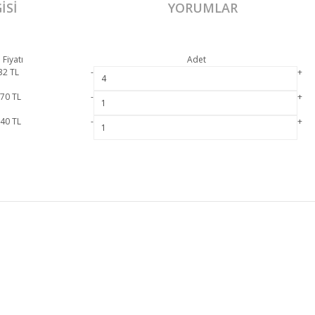
ISI
YORUMLAR
 Fiyatı
Adet
32
TL
-
+
670
TL
-
+
940
TL
-
+
 olup 2 yıl resmi garanti kapsamındadır.
Ayasofya Yemek Odası Takımı hakkında detay
Bu ürüne ilk yorumu siz yapın!
Masa
MÜŞTERİ HİZMETLERİ
Yorum Yaz
MESAFELİ SATIŞ SÖZLEŞMESİ
GİZLİLİK VE GÜVENLİK
İADE DEĞİŞİM
ÖN BİLGİLENDİRME