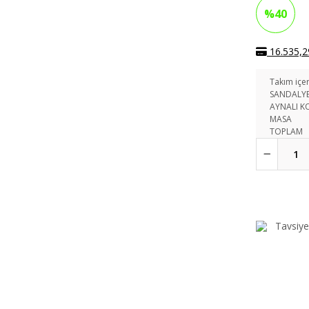
%40
16.535,29
Takım içer
SANDALY
AYNALI K
MASA
TOPLAM
Tavsiye