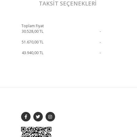
TAKSIT SEÇENEKLERI
Toplam Fiyat
30.528,00
TL
-
51.670,00
TL
-
43.940,00
TL
-
lı bilgi için iletişime geçebilirsiniz.
SOSYAL MEDYA