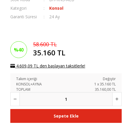
Kategori
Konsol
Garanti Süresi
24 Ay
58.600 TL
%40
35.160 TL
4.609,09 TL den başlayan taksitlerle!
Takım içeriği
Değiştir
KONSOL+AYNA
1
x
35.160
TL
TOPLAM
35.160,00 TL
Sepete Ekle