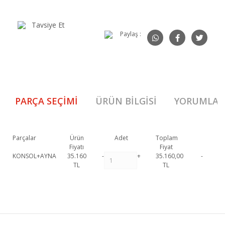
Tavsiye Et
Paylaş :
PARÇA SEÇIMI
ÜRÜN BILGISI
YORUMLAR
Parçalar
Ürün
Adet
Toplam
Fiyatı
Fiyat
KONSOL+AYNA
35.160
-
+
35.160,00
-
TL
TL
Baha Konsol 1. Sınıf malzeme ve özel işçilik ile üretilmekte olup 2 yıl
resmi garanti kapsamındadır. Baha Konsol hakkında detaylı bilgi için
Bu ürüne ilk yorumu siz yapın!
iletişime geçebilirsiniz.
Baha Konsol