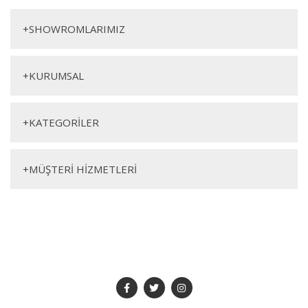
Yorum Yaz
Konsol
+
SHOWROMLARIMIZ
+
KURUMSAL
+
KATEGORİLER
Genişlik
Yükseklik
Derinlik
+
MÜŞTERİ HİZMETLERİ
208cm
83cm
45cm
SOSYAL MEDYA