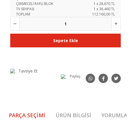
ÇEKMECELİ RAFLI BLOK
1
x
28.670
TL
TV SEHPASI
1
x
36.460
TL
TOPLAM
112.160,00 TL
Sepete Ekle
Tavsiye Et
Paylaş :
PARÇA SEÇIMI
ÜRÜN BILGISI
YORUMLAR