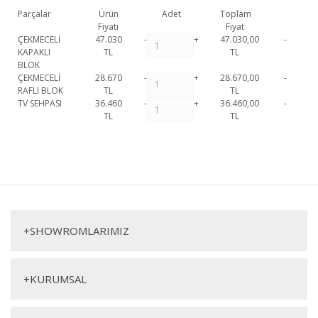
Parçalar
Ürün
Adet
Toplam
Fiyatı
Fiyat
ÇEKMECELİ
47.030
-
+
47.030,00
-
KAPAKLI
TL
TL
BLOK
ÇEKMECELİ
28.670
-
+
28.670,00
-
RAFLI BLOK
TL
TL
TV SEHPASI
36.460
-
+
36.460,00
-
TL
TL
Bien Tv Ünitesi
1. Sınıf malzeme ve özel işçilik ile üretilmekte olup 2 yıl
resmi garanti kapsamındadır.
Bien Tv Ünitesi hakkında detaylı bilgi için
Bu ürüne ilk yorumu siz yapın!
iletişime geçebilirsiniz.
Bien Tv Ünitesi
Yorum Yaz
Tv Ünitesi
+
SHOWROMLARIMIZ
+
KURUMSAL