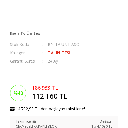
Bien Tv Ünitesi
Stok Kodu
BN-TV-UNT-ASO
Kategori
TV ÜNİTESİ
Garanti Süresi
24 Ay
186.933 TL
%40
112.160 TL
14.702,93 TL den başlayan taksitlerle!
Takım içeriği
Değiştir
ÇEKMECELİ KAPAKLI BLOK
1
x
47.030
TL