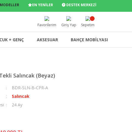
 MODELLER
EN YENİLER
DESTEK MERKEZİ
Favorilerim
Giriş Yap
Sepetim
CUK + GENÇ
AKSESUAR
BAHÇE MOBİLYASI
ekli Salıncak (Beyaz)
BDR-SLN-B-CPR-A
Salıncak
esi
24 Ay