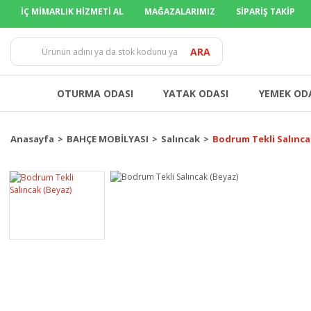
İÇ MİMARLIK HİZMETİ AL
MAĞAZALARIMIZ
SİPARİŞ TAKİP
TÜM İLLER
ARA
OTURMA ODASI
YATAK ODASI
YEMEK OD
Anasayfa
BAHÇE MOBİLYASI
Salıncak
Bodrum Tekli Salınca