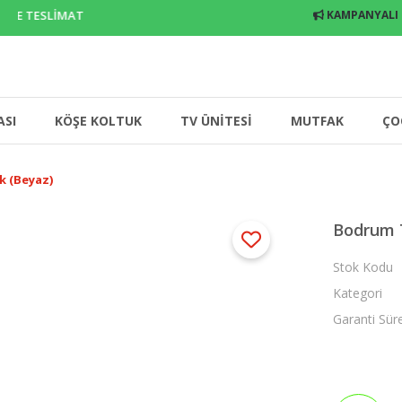
E TESLİMAT
KAMPANYALI
ASI
KÖŞE KOLTUK
TV ÜNİTESİ
MUTFAK
ÇO
k (Beyaz)
Bodrum T
Stok Kodu
Kategori
Garanti Sür