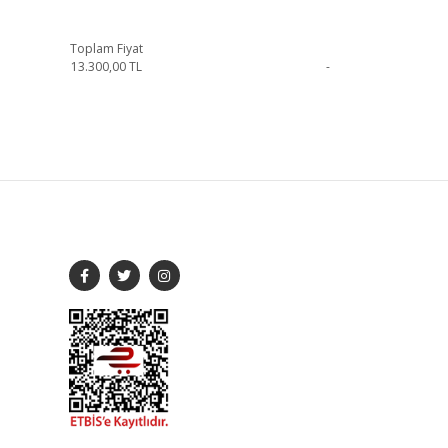
Toplam Fiyat
13.300,00
TL
-
ylı bilgi için iletişime geçebilirsiniz.
SOSYAL MEDYA