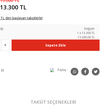
19.000 TL
13.300 TL
TL den başlayan taksitlerle!
iği
Değiştir
1
x
13.300
TL
13.300,00 TL
Sepete Ekle
Paylaş :
 Et
TAKSIT SEÇENEKLERI