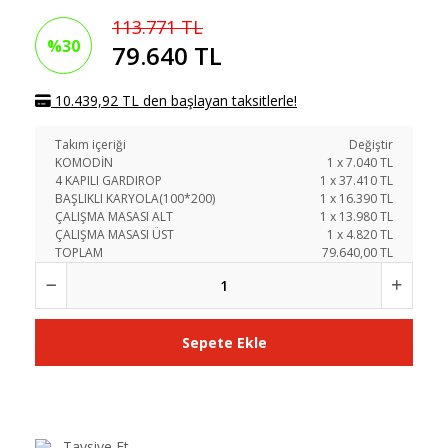
113.771 TL
%30
79.640 TL
10.439,92 TL den başlayan taksitlerle!
Takım içeriği
Değiştir
KOMODİN
1
x
7.040
TL
4 KAPILI GARDIROP
1
x
37.410
TL
BAŞLIKLI KARYOLA(100*200)
1
x
16.390
TL
ÇALIŞMA MASASI ALT
1
x
13.980
TL
ÇALIŞMA MASASI ÜST
1
x
4.820
TL
TOPLAM
79.640,00 TL
Sepete Ekle
Tavsiye Et