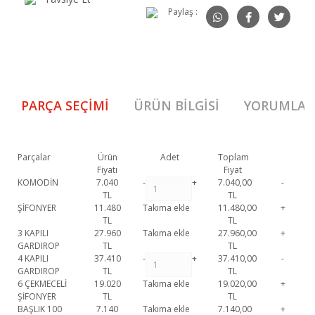
Paylaş :
PARÇA SEÇIMI
ÜRÜN BILGISI
YORUMLAR
Parçalar
Ürün
Adet
Toplam
Fiyatı
Fiyat
KOMODİN
7.040
-
+
7.040,00
-
TL
TL
ŞİFONYER
11.480
Takıma ekle
11.480,00
+
TL
TL
3 KAPILI
27.960
Takıma ekle
27.960,00
+
GARDIROP
TL
TL
4 KAPILI
37.410
-
+
37.410,00
-
GARDIROP
TL
TL
6 ÇEKMECELİ
19.020
Takıma ekle
19.020,00
+
ŞİFONYER
TL
TL
BAŞLIK 100
7.140
Takıma ekle
7.140,00
+