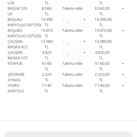
LÜK
TL
TL
BAŞLIK 120
8.560
Takıma ekle
8.560,00
+
LİK
TL
TL
BAŞLIKLI
16.390
-
+
16.390,00
-
KARYOLA(100*200)
TL
TL
BAŞLIKLI
19.670
Takıma ekle
19.670,00
+
KARYOLA(120*200)
TL
TL
ÇALIŞMA
13.980
-
+
13.980,00
-
MASASI ALT
TL
TL
ÇALIŞMA
4.820
-
+
4.820,00
-
MASASI ÜST
TL
TL
KİTAPLIK
9.160
Takıma ekle
9.160,00
+
TL
TL
ŞİFONYER
2.320
Takıma ekle
2.320,00
+
AYNASI
TL
TL
YAVRU
7.140
Takıma ekle
7.140,00
+
KARYOLA
TL
TL
Boston Genç Odası Takımı (4 Kap.) 1. Sınıf malzeme ve özel işçilik ile
üretilmekte olup 2 yıl resmi garanti kapsamındadır. Boston Genç Odası
Bu ürüne ilk yorumu siz yapın!
Takımı (4 Kap.) hakkında detaylı bilgi için iletişime geçebilirsiniz.
Boston Genç Odası Takımı (4
Başlıklı Karyola (100*200)
Yorum Yaz
Kap.)