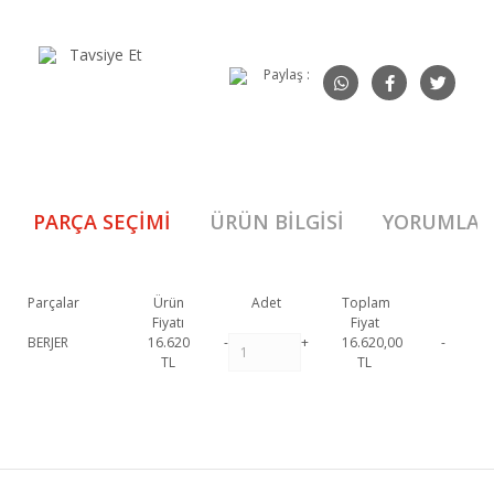
Tavsiye Et
Paylaş :
PARÇA SEÇIMI
ÜRÜN BILGISI
YORUMLAR
Parçalar
Ürün
Adet
Toplam
Fiyatı
Fiyat
BERJER
16.620
-
+
16.620,00
-
TL
TL
Charisma Berjer 1. Sınıf malzeme ve özel işçilik ile üretilmekte olup 2 yıl
resmi garanti kapsamındadır. Charisma Berjer hakkında detaylı bilgi
Bu ürüne ilk yorumu siz yapın!
için iletişime geçebilirsiniz.
Charisma Berjer