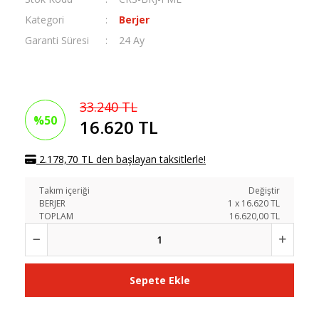
Kategori
Berjer
Garanti Süresi
24 Ay
33.240 TL
%50
16.620 TL
2.178,70 TL den başlayan taksitlerle!
Takım içeriği
Değiştir
BERJER
1
x
16.620
TL
TOPLAM
16.620,00 TL
Sepete Ekle