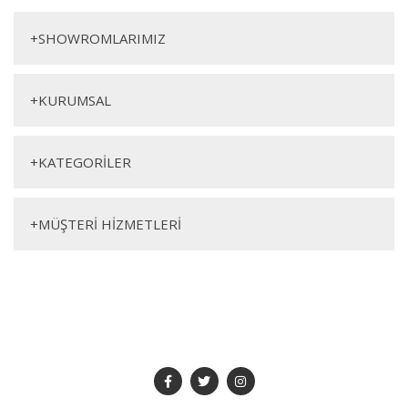
Yorum Yaz
Berjer
+
SHOWROMLARIMIZ
+
KURUMSAL
+
KATEGORİLER
Genişlik
Yükseklik
Derinlik
+
MÜŞTERİ HİZMETLERİ
80cm
73cm
85cm
SOSYAL MEDYA