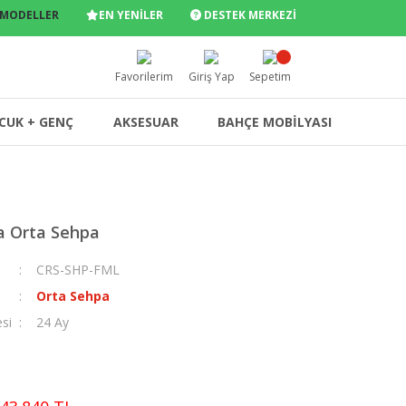
 MODELLER
EN YENİLER
DESTEK MERKEZİ
Favorilerim
Giriş Yap
Sepetim
CUK + GENÇ
AKSESUAR
BAHÇE MOBİLYASI
a Orta Sehpa
CRS-SHP-FML
Orta Sehpa
esi
24 Ay