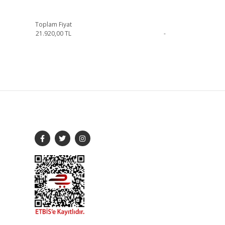
Toplam Fiyat
21.920,00
TL
-
tişime geçebilirsiniz.
SOSYAL MEDYA