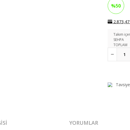
%50
2.873,47 
Takım içer
SEHPA
TOPLAM
Tavsiye
ISI
YORUMLAR