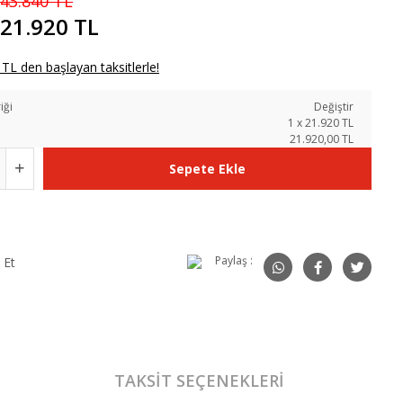
43.840 TL
21.920 TL
TL den başlayan taksitlerle!
iği
Değiştir
1
x
21.920
TL
21.920,00 TL
Sepete Ekle
Paylaş :
 Et
TAKSIT SEÇENEKLERI