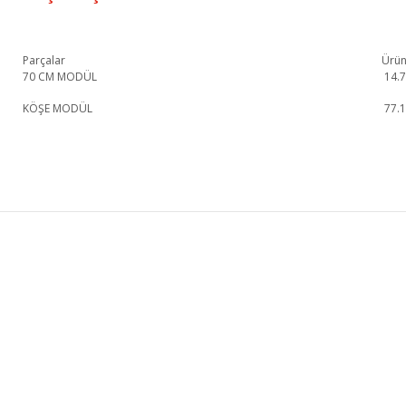
Parçalar
Ürün
70 CM MODÜL
14.
KÖŞE MODÜL
77.
Cloud Köşe Koltuk 2 1. Sınıf malzeme ve özel işçilik ile üretilmekte olup 2 yıl
Cloud Köşe Koltuk 2
Köşe Koltuk
KURUMSAL
KATEGORİLER
HAKKIMIZDA
KOLTUK TAKIMI
MAĞAZALARIMIZ
YEMEK ODASI
İLETİŞİM
YATAK ODASI
BLOG
TV ÜNİTESİ
FRANCHISE BAŞVURU
KÖŞE KOLTUK