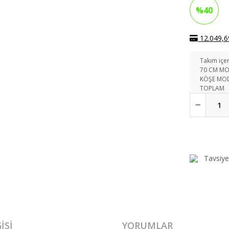
%40
12.049,69
Takım içer
70 CM M
KÖŞE MO
TOPLAM
Tavsiye
ISI
YORUMLAR