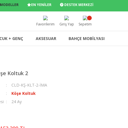
 MODELLER
EN YENİLER
DESTEK MERKEZİ
Favorilerim
Giriş Yap
Sepetim
CUK + GENÇ
AKSESUAR
BAHÇE MOBİLYASI
şe Koltuk 2
CLD-KŞ-KLT-2-İMA
Köşe Koltuk
esi
24 Ay