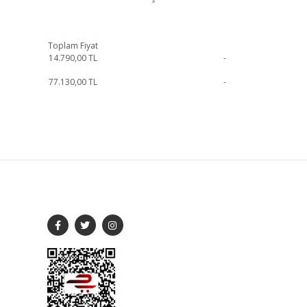
Toplam Fiyat
14.790,00
TL
-
77.130,00
TL
-
me geçebilirsiniz.
SOSYAL MEDYA