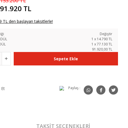
153.200 TL
91.920 TL
 TL den başlayan taksitlerle!
iği
Değiştir
ODÜL
1
x
14.790
TL
DÜL
1
x
77.130
TL
91.920,00 TL
Sepete Ekle
Paylaş :
 Et
TAKSIT SEÇENEKLERI