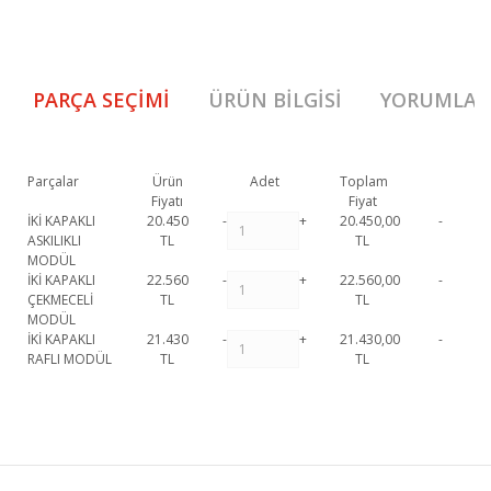
PARÇA SEÇIMI
ÜRÜN BILGISI
YORUMLAR
Parçalar
Ürün
Adet
Toplam
Fiyatı
Fiyat
İKİ KAPAKLI
20.450
-
+
20.450,00
-
ASKILIKLI
TL
TL
MODÜL
İKİ KAPAKLI
22.560
-
+
22.560,00
-
ÇEKMECELİ
TL
TL
MODÜL
İKİ KAPAKLI
21.430
-
+
21.430,00
-
RAFLI MODÜL
TL
TL
Como Gardırop 1. Sınıf malzeme ve özel işçilik ile üretilmekte olup 2 yıl
resmi garanti kapsamındadır. Como Gardırop hakkında detaylı bilgi için
Bu ürüne ilk yorumu siz yapın!
iletişime geçebilirsiniz.