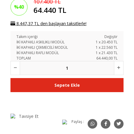
107.400 TL
%40
64.440 TL
8.447,37 TL den başlayan taksitlerle!
Takım içeriği
Değiştir
İKİ KAPAKLI ASKILIKLI MODÜL
1
x
20.450
TL
İKİ KAPAKLI ÇEKMECELİ MODÜL
1
x
22.560
TL
İKİ KAPAKLI RAFLI MODÜL
1
x
21.430
TL
TOPLAM
64.440,00 TL
Sepete Ekle
Tavsiye Et
Paylaş :