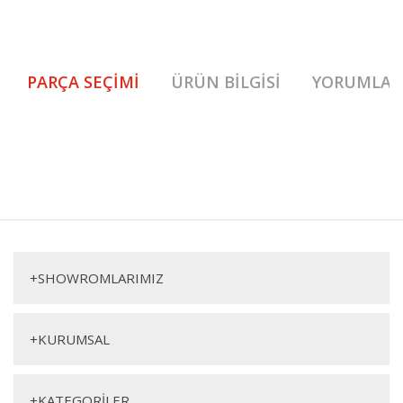
PARÇA SEÇIMI
ÜRÜN BILGISI
YORUMLAR
Crown Gardırop 1. Sınıf malzeme ve özel işçilik ile üretilmekte olup 2 yıl
resmi garanti kapsamındadır. Crown Gardırop hakkında detaylı bilgi için
Bu ürüne ilk yorumu siz yapın!
iletişime geçebilirsiniz.
Crown Gardırop
Yorum Yaz
Gardırop
+
SHOWROMLARIMIZ
+
KURUMSAL
+
KATEGORİLER