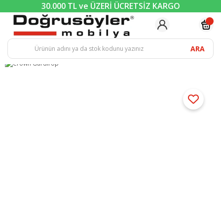
30.000 TL ve ÜZERİ ÜCRETSİZ KARGO
ARA