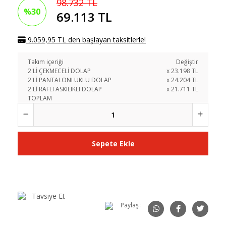
98.732 TL
%30
69.113 TL
9.059,95 TL den başlayan taksitlerle!
Takım içeriği
Değiştir
2'Lİ ÇEKMECELİ DOLAP
x
23.198
TL
2'Lİ PANTALONLUKLU DOLAP
x
24.204
TL
2'Lİ RAFLI ASKILIKLI DOLAP
x
21.711
TL
TOPLAM
Sepete Ekle
Tavsiye Et
Paylaş :