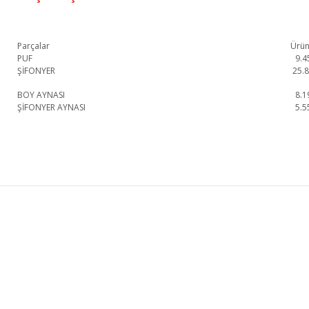
Parçalar
Ürün
PUF
9.4
ŞİFONYER
25.
BOY AYNASI
8.1
ŞİFONYER AYNASI
5.5
Crown Şifonyer 1. Sınıf malzeme ve özel işçilik ile üretilmekte olup 2 yıl resm
Crown Şifonyer
Şifonyer
KURUMSAL
KATEGORİLER
HAKKIMIZDA
KOLTUK TAKIMI
MAĞAZALARIMIZ
YEMEK ODASI
İLETİŞİM
YATAK ODASI
BLOG
TV ÜNİTESİ