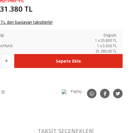
62.760 TL
31.380 TL
TL den başlayan taksitlerle!
iği
Değiştir
1
x
25.830
TL
 AYNASI
1
x
5.550
TL
31.380,00 TL
Sepete Ekle
Paylaş :
 Et
TAKSIT SEÇENEKLERI