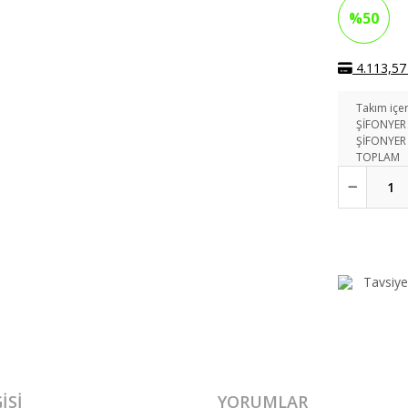
%50
4.113,57 
Takım içer
ŞİFONYER
ŞİFONYER
TOPLAM
Tavsiye
ISI
YORUMLAR