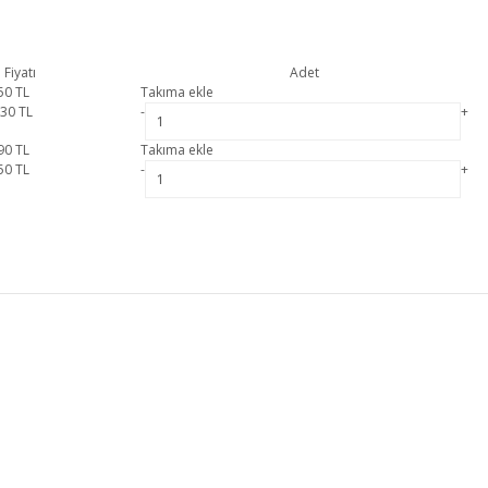
 Fiyatı
Adet
50
TL
Takıma ekle
830
TL
-
+
90
TL
Takıma ekle
50
TL
-
+
i garanti kapsamındadır. Crown Şifonyer hakkında detaylı bilgi için iletişime geçebi
Bu ürüne ilk yorumu siz yapın!
MÜŞTERİ HİZMETLERİ
Yorum Yaz
MESAFELİ SATIŞ SÖZLEŞMESİ
GİZLİLİK VE GÜVENLİK
İADE DEĞİŞİM
ÖN BİLGİLENDİRME