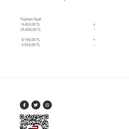
Toplam Fiyat
9.450,00
TL
+
25.830,00
TL
-
8.190,00
TL
+
5.550,00
TL
-
lirsiniz.
SOSYAL MEDYA