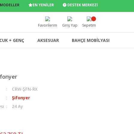
 MODELLER
EN YENİLER
DESTEK MERKEZİ
Favorilerim
Giriş Yap
Sepetim
CUK + GENÇ
AKSESUAR
BAHÇE MOBİLYASI
fonyer
CRW-ŞFN-RX
Şifonyer
esi
24 Ay