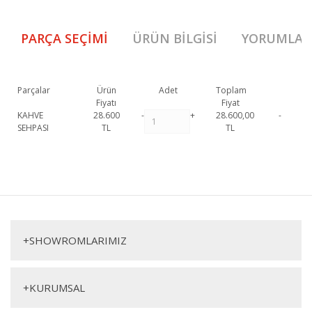
PARÇA SEÇIMI
ÜRÜN BILGISI
YORUMLAR
Parçalar
Ürün
Adet
Toplam
Fiyatı
Fiyat
KAHVE
28.600
-
+
28.600,00
-
SEHPASI
TL
TL
Cunda Kahve Sehpası 1. Sınıf malzeme ve özel işçilik ile üretilmekte
olup 2 yıl resmi garanti kapsamındadır. Cunda Kahve Sehpası
hakkında
Bu ürüne ilk yorumu siz yapın!
detaylı bilgi için iletişime geçebilirsiniz.
Cunda Kahve Sehpası
Yorum Yaz
Kahve Sehpası
+
SHOWROMLARIMIZ
+
KURUMSAL