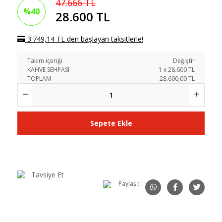
47.666 TL
%40
28.600 TL
3.749,14 TL den başlayan taksitlerle!
Takım içeriği
Değiştir
KAHVE SEHPASI
1
x
28.600
TL
TOPLAM
28.600,00 TL
Sepete Ekle
Tavsiye Et
Paylaş :