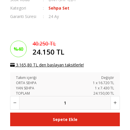
Kategori
Sehpa Set
Garanti Süresi
24 Ay
40.250 TL
%40
24.150 TL
3.165,80 TL den başlayan taksitlerle!
Takım içeriği
Değiştir
ORTA SEHPA
1
x
16.720
TL
YAN SEHPA
1
x
7.430
TL
TOPLAM
24.150,00 TL
Sepete Ekle