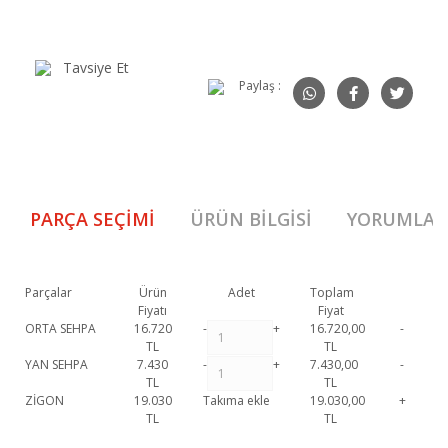
Tavsiye Et
Paylaş :
PARÇA SEÇIMI
ÜRÜN BILGISI
YORUMLAR
Parçalar
Ürün
Adet
Toplam
Fiyatı
Fiyat
ORTA SEHPA
16.720
-
+
16.720,00
-
TL
TL
YAN SEHPA
7.430
-
+
7.430,00
-
TL
TL
ZİGON
19.030
Takıma ekle
19.030,00
+
TL
TL