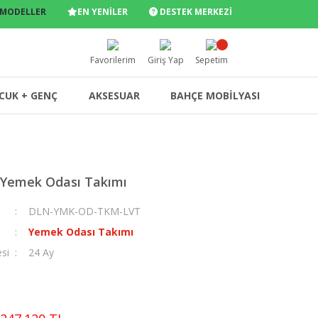
 MODELLER
EN YENİLER
DESTEK MERKEZİ
Favorilerim
Giriş Yap
Sepetim
CUK + GENÇ
AKSESUAR
BAHÇE MOBİLYASI
 Yemek Odası Takımı
DLN-YMK-OD-TKM-LVT
Yemek Odası Takımı
esi
24 Ay