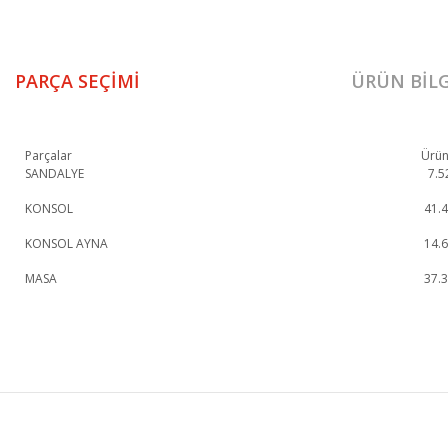
PARÇA SEÇIMI
ÜRÜN BILG
Parçalar
Ürün
SANDALYE
7.5
KONSOL
41.
KONSOL AYNA
14.
MASA
37.
Dolunay Yemek Odası Takımı 1. Sınıf malzeme ve özel işçilik ile üretilmekte o
Dolunay Yemek Odası Takımı
Konsol
KURUMSAL
KATEGORİLER