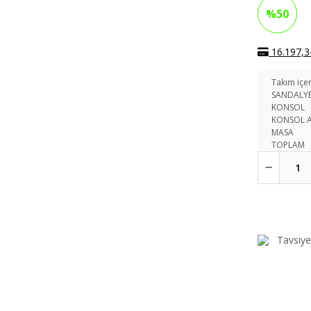
%50
16.197,34
Takım içer
SANDALY
KONSOL
KONSOL 
MASA
TOPLAM
Tavsiye