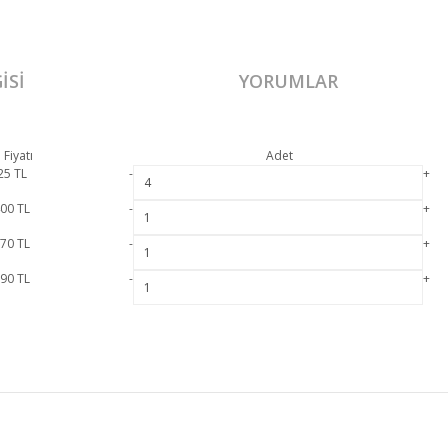
ISI
YORUMLAR
 Fiyatı
Adet
25
TL
-
+
400
TL
-
+
670
TL
-
+
390
TL
-
+
lup 2 yıl resmi garanti kapsamındadır. Dolunay Yemek Odası Takımı hakkında detaylı
Bu ürüne ilk yorumu siz yapın!
Konsol Ayna
Masa
MÜŞTERİ HİZMETLERİ
Yorum Yaz