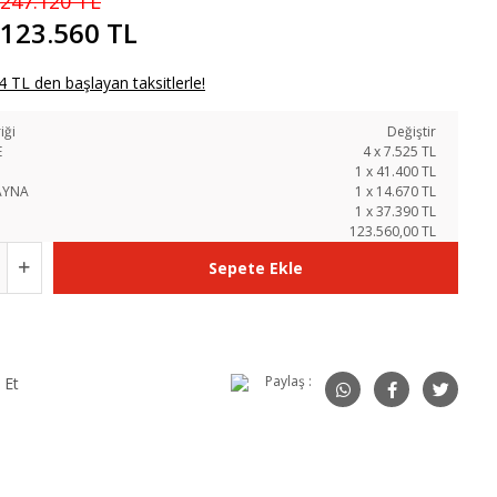
247.120 TL
123.560 TL
 TL den başlayan taksitlerle!
iği
Değiştir
E
4
x
7.525
TL
1
x
41.400
TL
AYNA
1
x
14.670
TL
1
x
37.390
TL
123.560,00 TL
Sepete Ekle
Paylaş :
 Et