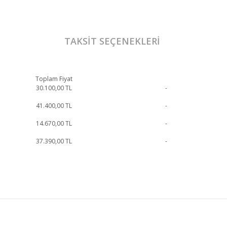
TAKSIT SEÇENEKLERI
Toplam Fiyat
30.100,00
TL
-
41.400,00
TL
-
14.670,00
TL
-
37.390,00
TL
-
 bilgi için iletişime geçebilirsiniz.
Sandalye
SOSYAL MEDYA