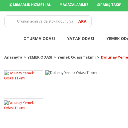
İÇ MİMARLIK HİZMETİ AL
MAĞAZALARIMIZ
SİPARİŞ TAKİP
TÜM İLLERE 
ARA
OTURMA ODASI
YATAK ODASI
YEMEK OD
Anasayfa
YEMEK ODASI
Yemek Odası Takımı
Dolunay Yeme