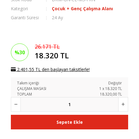
Kategori
Çocuk + Genç Çalışma Alanı
Garanti Süresi
24 Ay
26.171 TL
%30
18.320 TL
2.401,55 TL den başlayan taksitlerle!
Takım içeriği
Değiştir
ÇALIŞMA MASASI
1
x
18.320
TL
TOPLAM
18.320,00 TL
Sepete Ekle