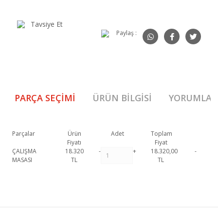
Tavsiye Et
Paylaş :
PARÇA SEÇIMI
ÜRÜN BILGISI
YORUMLAR
Parçalar
Ürün
Adet
Toplam
Fiyatı
Fiyat
ÇALIŞMA
18.320
-
+
18.320,00
-
MASASI
TL
TL
Dream Genç Çalışma Masası 1. Sınıf malzeme ve özel işçilik ile
üretilmekte olup 2 yıl resmi garanti kapsamındadır. Dream Genç
Bu ürüne ilk yorumu siz yapın!
Çalışma Masası hakkında detaylı bilgi için iletişime geçebilirsiniz.