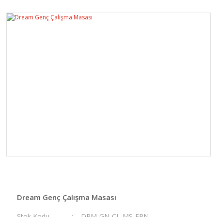
Dream Genç Çalışma Masası
Stok Kodu
DRM-GN-CL-MS-FRN