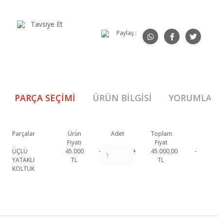
Tavsiye Et
Paylaş :
PARÇA SEÇIMI
ÜRÜN BILGISI
YORUMLAR
Parçalar
Ürün
Adet
Toplam
Fiyatı
Fiyat
ÜÇLÜ
45.000
-
+
45.000,00
-
YATAKLI
TL
TL
KOLTUK
Elit Üçlü Koltuk A 1. Sınıf malzeme ve özel işçilik ile üretilmekte olup 2 yıl
resmi garanti kapsamındadır. Elit Üçlü Koltuk A hakkında detaylı bilgi
Bu ürüne ilk yorumu siz yapın!
için iletişime geçebilirsiniz.