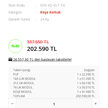
Stok Kodu
EOS-KŞ-KLT-SG
Kategori
Köşe Koltuk
Garanti Süresi
24 Ay
337.650 TL
%40
202.590 TL
26.557,30 TL den başlayan taksitlerle!
Takım içeriği
Değiştir
PUF
1
x
22.590
TL
183 LÜK MODÜL
1
x
51.390
TL
212 LİK MODÜL
1
x
56.160
TL
76 LIK MODÜL
1
x
30.510
TL
KÖŞE MODÜL
1
x
41.940
TL
TOPLAM
202.590,00 TL