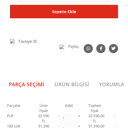
Sepete Ekle
Tavsiye Et
Paylaş :
PARÇA SEÇIMI
ÜRÜN BILGISI
YORUMLAR
Parçalar
Ürün
Adet
Toplam
Fiyatı
Fiyat
PUF
22.590
-
+
22.590,00
-
TL
TL
183 LÜK
51.390
-
+
51.390,00
-