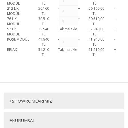
MODÜL
TL
TL
212 LİK
56.160
-
+
56.160,00
-
MODÜL
TL
TL
76 LIK
30.510
-
+
30.510,00
-
MODÜL
TL
TL
92 LİK
32.940
Takıma ekle
32.940,00
+
MODÜL
TL
TL
KÖŞE MODÜL
41.940
-
+
41.940,00
-
TL
TL
RELAX
51.210
Takıma ekle
51.210,00
+
TL
TL
Eos Köşe Koltuk 1. Sınıf malzeme ve özel işçilik ile üretilmekte olup 2 yıl
resmi garanti kapsamındadır. Eos Köşe Koltuk hakkında detaylı bilgi için
Bu ürüne ilk yorumu siz yapın!
iletişime geçebilirsiniz.
Eos Köşe Koltuk
Yorum Yaz
Köşe Koltuk
+
SHOWROMLARIMIZ
+
KURUMSAL