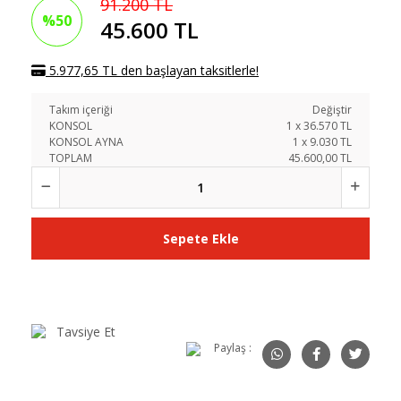
91.200 TL
%50
45.600 TL
5.977,65 TL den başlayan taksitlerle!
Takım içeriği
Değiştir
KONSOL
1
x
36.570
TL
KONSOL AYNA
1
x
9.030
TL
TOPLAM
45.600,00 TL
Sepete Ekle
Tavsiye Et
Paylaş :