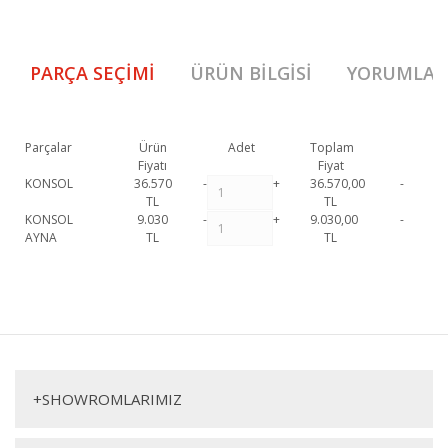
PARÇA SEÇIMI
ÜRÜN BILGISI
YORUMLAR
Parçalar
Ürün
Adet
Toplam
Fiyatı
Fiyat
KONSOL
36.570
-
+
36.570,00
-
TL
TL
KONSOL
9.030
-
+
9.030,00
-
AYNA
TL
TL
Estella Konsol 1. Sınıf malzeme ve özel işçilik ile üretilmekte olup 2 yıl
resmi garanti kapsamındadır.
Estella Konsol hakkında detaylı bilgi için
Bu ürüne ilk yorumu siz yapın!
iletişime geçebilirsiniz.
Estella Konsol
Yorum Yaz
Konsol
+
SHOWROMLARIMIZ