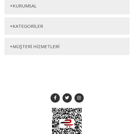
+
KURUMSAL
+
KATEGORİLER
Genişlik
Yükseklik
Derinlik
+
MÜŞTERİ HİZMETLERİ
210,8cm
79Cm
46cm
SOSYAL MEDYA