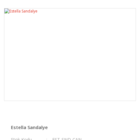
Estella Sandalye
Stok Kodu
EST-SND-CAN