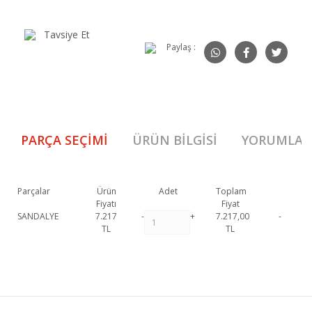
Tavsiye Et
Paylaş :
PARÇA SEÇIMI
ÜRÜN BILGISI
YORUMLAR
Parçalar
Ürün
Adet
Toplam
Fiyatı
Fiyat
SANDALYE
7.217
-
+
7.217,00
-
TL
TL
Estella Sandalye 1. Sınıf malzeme ve özel işçilik ile üretilmekte olup 2 yıl
resmi garanti kapsamındadır.
Estella Sandalye hakkında detaylı bilgi
Bu ürüne ilk yorumu siz yapın!
için iletişime geçebilirsiniz.
Estella Sandalye