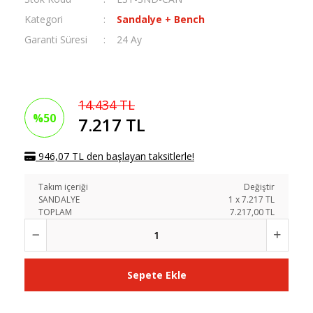
Kategori
Sandalye + Bench
Garanti Süresi
24 Ay
14.434 TL
%50
7.217 TL
946,07 TL den başlayan taksitlerle!
Takım içeriği
Değiştir
SANDALYE
1
x
7.217
TL
TOPLAM
7.217,00 TL
Sepete Ekle