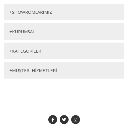
Yorum Yaz
Sandalye
+
SHOWROMLARIMIZ
+
KURUMSAL
+
KATEGORİLER
Genişlik
Yükseklik
Derinlik
+
MÜŞTERİ HİZMETLERİ
57cm
81cm
60cm
SOSYAL MEDYA