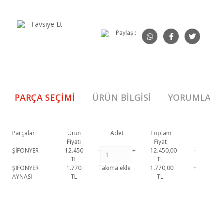
Tavsiye Et
Paylaş :
PARÇA SEÇIMI
ÜRÜN BILGISI
YORUMLAR
Parçalar
Ürün
Adet
Toplam
Fiyatı
Fiyat
ŞİFONYER
12.450
-
+
12.450,00
-
TL
TL
ŞİFONYER
1.770
Takıma ekle
1.770,00
+
AYNASI
TL
TL
Fora Genç Şifonyer 1. Sınıf malzeme ve özel işçilik ile üretilmekte olup 2
yıl resmi garanti kapsamındadır. Fora Genç Şifonyer hakkında detaylı
Bu ürüne ilk yorumu siz yapın!