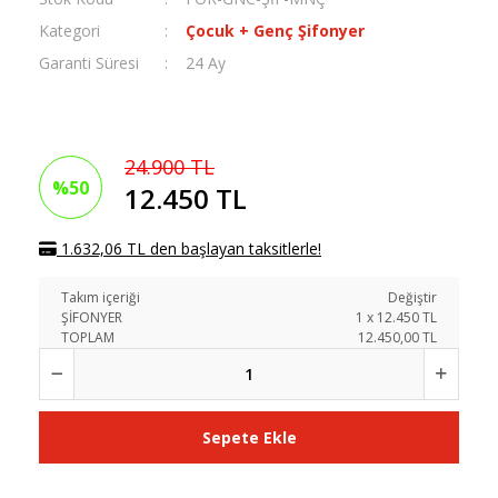
Kategori
Çocuk + Genç Şifonyer
Garanti Süresi
24 Ay
24.900 TL
%50
12.450 TL
1.632,06 TL den başlayan taksitlerle!
Takım içeriği
Değiştir
ŞİFONYER
1
x
12.450
TL
TOPLAM
12.450,00 TL
Sepete Ekle