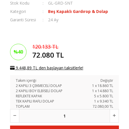
Stok Kodu
GL-GRD-SNT
Kategori
Beş Kapaklı Gardırop & Dolap
Garanti Süresi
24 Ay
120.133 TL
%40
72.080 TL
9.448,89 TL den başlayan taksitlerle!
Takım içeriği
Değiştir
2 KAPILI 3 ÇEKMECELİ DOLAP
1
x
18.860
TL
2 KAPILI BOY ELBİSELİ DOLAP
1
x
14.880
TL
REFLEKTE KAPAK
5
x
5.800
TL
TEK KAPILI RAFLI DOLAP
1
x
9.340
TL
TOPLAM
72.080,00 TL