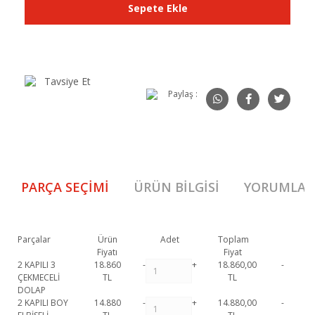
Sepete Ekle
Tavsiye Et
Paylaş :
PARÇA SEÇIMI
ÜRÜN BILGISI
YORUMLAR
Parçalar
Ürün
Adet
Toplam
Fiyatı
Fiyat
2 KAPILI 3
18.860
-
+
18.860,00
-
ÇEKMECELİ
TL
TL
DOLAP
2 KAPILI BOY
14.880
-
+
14.880,00
-