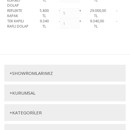
ELBİSELİ
TL
TL
DOLAP
REFLEKTE
5.800
-
+
29.000,00
-
KAPAK
TL
TL
TEK KAPILI
9.340
-
+
9.340,00
-
RAFLI DOLAP
TL
TL
Gala Gardırop (5 Kap.) 1. Sınıf malzeme ve özel işçilik ile üretilmekte
olup 2 yıl resmi garanti kapsamındadır. Gala Gardırop (5 Kap.) hakkında
Bu ürüne ilk yorumu siz yapın!
detaylı bilgi için iletişime geçebilirsiniz.
Gala Gardırop (5 Kap.)
Yorum Yaz
2’li Çekmeceli Dolap
2 Raflı Dolap
+
SHOWROMLARIMIZ
+
KURUMSAL
+
KATEGORİLER
Genişlik
Yükseklik
Derinlik
Genişlik
Yükseklik
Derinlik