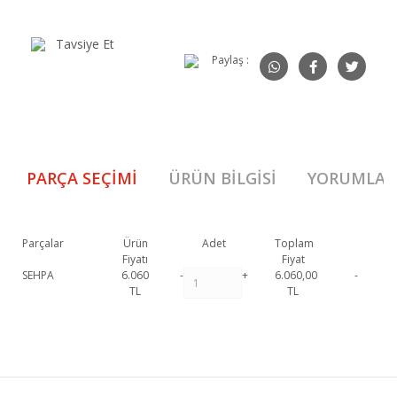
Tavsiye Et
Paylaş :
PARÇA SEÇIMI
ÜRÜN BILGISI
YORUMLAR
Parçalar
Ürün
Adet
Toplam
Fiyatı
Fiyat
SEHPA
6.060
-
+
6.060,00
-
TL
TL
Hitit Orta Sehpa 1. Sınıf malzeme ve özel işçilik ile üretilmekte olup 2 yıl
resmi garanti kapsamındadır. Hitit Orta Sehpa hakkında detaylı bilgi için
Bu ürüne ilk yorumu siz yapın!
iletişime geçebilirsiniz.
Hitit Orta Sehpa