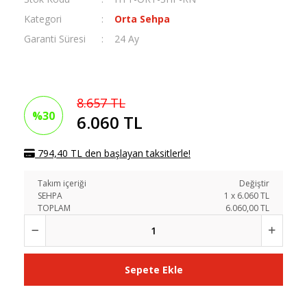
Kategori
Orta Sehpa
Garanti Süresi
24 Ay
8.657 TL
%30
6.060 TL
794,40 TL den başlayan taksitlerle!
Takım içeriği
Değiştir
SEHPA
1
x
6.060
TL
TOPLAM
6.060,00 TL
Sepete Ekle