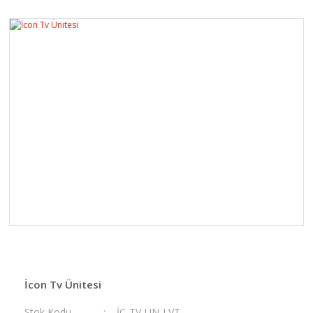
İcon Tv Ünitesi
Stok Kodu
İC-TV-ÜN-LVT