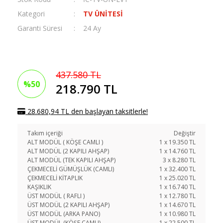
Kategori
TV ÜNİTESİ
Garanti Süresi
24 Ay
437.580 TL
%50
218.790 TL
28.680,94 TL den başlayan taksitlerle!
Takım içeriği
Değiştir
ALT MODÜL ( KÖŞE CAMLI )
1
x
19.350
TL
ALT MODÜL (2 KAPILI AHŞAP)
1
x
14.760
TL
ALT MODÜL (TEK KAPILI AHŞAP)
3
x
8.280
TL
ÇEKMECELİ GÜMÜŞLÜK (CAMLI)
1
x
32.400
TL
ÇEKMECELİ KİTAPLIK
1
x
25.020
TL
KAŞIKLIK
1
x
16.740
TL
ÜST MODÜL ( RAFLI )
1
x
12.780
TL
ÜST MODÜL (2 KAPILI AHŞAP)
1
x
14.670
TL
ÜST MODÜL (ARKA PANO)
1
x
10.980
TL
ÜST MODÜL (KÖŞE CAMLI)
1
x
22.500
TL