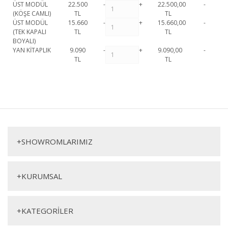
ÜST MODÜL
22.500
-
+
22.500,00
-
(KÖŞE CAMLI)
TL
TL
ÜST MODÜL
15.660
-
+
15.660,00
-
(TEK KAPALI
TL
TL
BOYALI)
YAN KİTAPLIK
9.090
-
+
9.090,00
-
TL
TL
İcon Tv Ünitesi 1. Sınıf malzeme ve özel işçilik ile üretilmekte olup 2 yıl
resmi garanti kapsamındadır. İcon Tv Ünitesi hakkında detaylı bilgi için
Bu ürüne ilk yorumu siz yapın!
iletişime geçebilirsiniz.
İcon Tv Ünitesi
Yorum Yaz
TV Ünite
+
SHOWROMLARIMIZ
+
KURUMSAL
+
KATEGORİLER