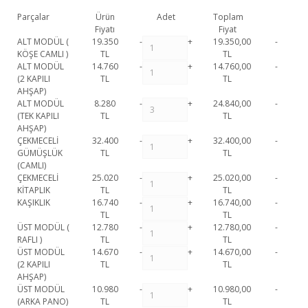
Parçalar
Ürün
Adet
Toplam
Fiyatı
Fiyat
ALT MODÜL (
19.350
-
+
19.350,00
-
KÖŞE CAMLI )
TL
TL
ALT MODÜL
14.760
-
+
14.760,00
-
(2 KAPILI
TL
TL
AHŞAP)
ALT MODÜL
8.280
-
+
24.840,00
-
(TEK KAPILI
TL
TL
AHŞAP)
ÇEKMECELİ
32.400
-
+
32.400,00
-
GÜMÜŞLÜK
TL
TL
(CAMLI)
ÇEKMECELİ
25.020
-
+
25.020,00
-
KİTAPLIK
TL
TL
KAŞIKLIK
16.740
-
+
16.740,00
-
TL
TL
ÜST MODÜL (
12.780
-
+
12.780,00
-
RAFLI )
TL
TL
ÜST MODÜL
14.670
-
+
14.670,00
-
(2 KAPILI
TL
TL
AHŞAP)
ÜST MODÜL
10.980
-
+
10.980,00
-
(ARKA PANO)
TL
TL