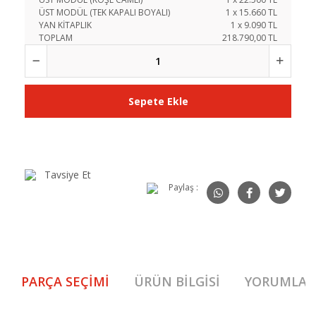
ÜST MODÜL (TEK KAPALI BOYALI)
1
x
15.660
TL
YAN KİTAPLIK
1
x
9.090
TL
TOPLAM
218.790,00 TL
Sepete Ekle
Tavsiye Et
Paylaş :
PARÇA SEÇIMI
ÜRÜN BILGISI
YORUMLAR